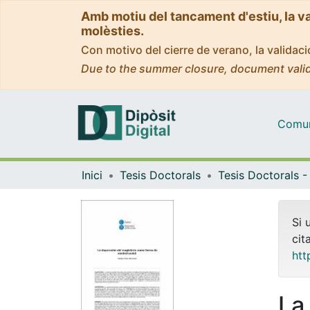
Amb motiu del tancament d'estiu, la v
molèsties.
Con motivo del cierre de verano, la valida
Due to the summer closure, document valid
Comuni
Inici
Tesis Doctorals
Si 
cit
htt
La