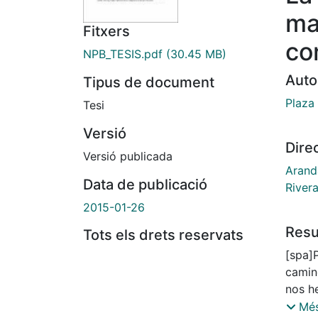
ma
Fitxers
con
NPB_TESIS.pdf
(30.45 MB)
Auto
Tipus de document
Plaza 
Tesi
Versió
Dire
Versió publicada
Arand
Data de publicació
Rivera
2015-01-26
Res
Tots els drets reservats
[spa]
camino
nos h
libera
Més