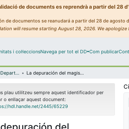
alidació de documents es reprendrà a partir del 28 d
ción de documentos se reanudará a partir del 28 de agosto 
ation will resume starting August 28, 2026. We apologize 
tats i col·leccions
Navega per tot el DD
Com publicar
Cont
Tesis Doctorals - Departament - Dret Penal i Ciències Penals
La depuración del magisterio como forma de control social
Ci
us plau utilitzeu sempre aquest identificador per
ar o enllaçar aquest document:
ps://hdl.handle.net/2445/65229
 depuración del