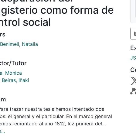
gisterio como forma de
trol social
rs
Benimeli, Natalia
E
J
ctor/Tutor
C
a, Mónica
 Beiras, Iñaki
um
Para trazar nuestra tesis hemos intentado dos
s: el general y el particular. En el marco general
emos remontado al año 1812, luz primera del
lismo político en la historia constitucional, para
...