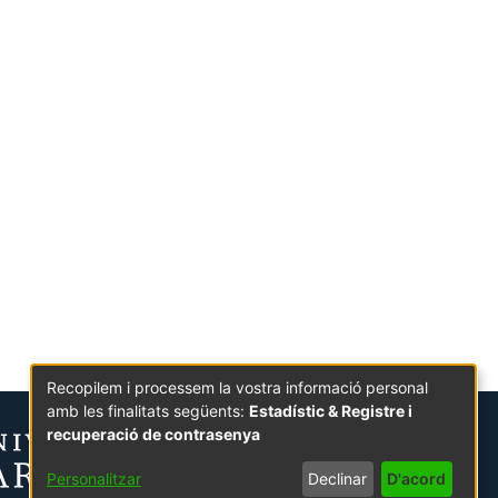
Recopilem i processem la vostra informació personal
amb les finalitats següents:
Estadístic & Registre i
recuperació de contrasenya
Personalitzar
Declinar
D'acord