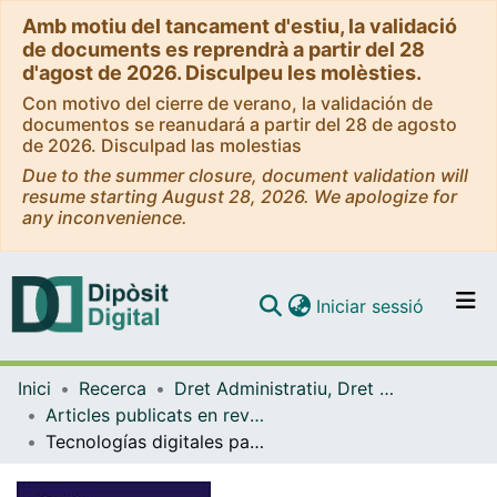
Amb motiu del tancament d'estiu, la validació
de documents es reprendrà a partir del 28
d'agost de 2026. Disculpeu les molèsties.
Con motivo del cierre de verano, la validación de
documentos se reanudará a partir del 28 de agosto
de 2026. Disculpad las molestias
Due to the summer closure, document validation will
resume starting August 28, 2026. We apologize for
any inconvenience.
(current)
Iniciar sessió
Comunitats i col·leccions
Inici
Recerca
Dret Administratiu, Dret Processal i Dret Financer i Tributari
Navega per tot el DD
Articles publicats en revistes (Dret Administratiu, Dret Processal i Dret Financer i Tributari)
Com publicar
Tecnologías digitales para localizar bienes y derechos embargables más allá de la futura reforma del punto neutro de embargos
Contacte