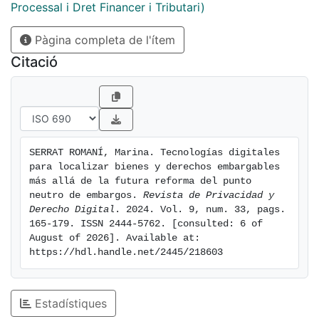
cobro de
Processal i Dret Financer i Tributari)
las deudas se realiza mediante la ejecución de los
Pàgina completa de l'ítem
bienes que
sean titularidad del deudor, emitiéndose las
Citació
correspondientes
diligencias de embargo, para obtener el importe de las
deudas
más los recargos, intereses y costas a través de estos
bienes.
SERRAT ROMANÍ, Marina. Tecnologías digitales 
Sin embargo, emitir una diligencia de embargo es una
para localizar bienes y derechos embargables 
cosa y,
más allá de la futura reforma del punto 
poder ejecutar el embargo del bien es otra bien
neutro de embargos. 
Revista de Privacidad y 
Derecho Digital
. 2024. Vol. 9, num. 33, pags. 
distinta, pues
165-179. ISSN 2444-5762. [consulted: 6 of 
localizar los bienes embargables es una temática no
August of 2026]. Available at: 
exenta de
https://hdl.handle.net/2445/218603
problemática.
Estadístiques