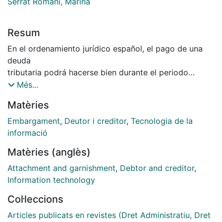
Serrat Romaní, Marina
Resum
En el ordenamiento jurídico español, el pago de una
deuda
tributaria podrá hacerse bien durante el periodo
voluntario
Més...
o en periodo ejecutivo (art 160 de la Ley General
Matèries
Tributaria).
Cuando el deudor a la hacienda pública no realiza el
Embargament
,
Deutor i creditor
,
Tecnologia de la
pago ni
informació
en periodo voluntario (art. 62.1 y 62.2 Ley General
Matèries (anglès)
Tributaria),
ni durante los plazos indicados con la notificación de
Attachment and garnishment
,
Debtor and creditor
,
la
Information technology
providencia de apremio (art. 62.5 Ley General
Col·leccions
Tributaria),
entonces se inicia la fase de embargo. En esta fase el
Articles publicats en revistes (Dret Administratiu, Dret