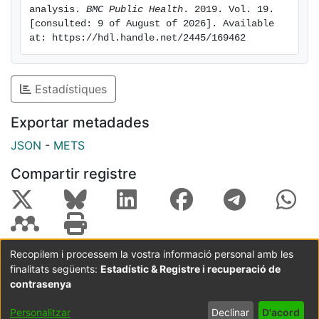
analysis. 
BMC Public Health
. 2019. Vol. 19. 
travellers.
[consulted: 9 of August of 2026]. Available 
at: https://hdl.handle.net/2445/169462
Estadístiques
Exportar metadades
JSON
-
METS
Compartir registre
Recopilem i processem la vostra informació personal amb les
finalitats següents:
Estadístic & Registre i recuperació de
Coordinació:
CRAI UB
Avís legal
Metadades
subjectes a:
contrasenya
Configuració
Política de
Acord
Personalitzar
Declinar
D'acord
de cookies
privadesa
d'usuari