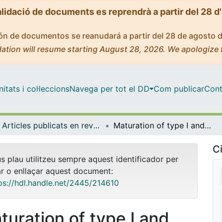
alidació de documents es reprendrà a partir del 28 d
ción de documentos se reanudará a partir del 28 de agosto 
ation will resume starting August 28, 2026. We apologize 
tats i col·leccions
Navega per tot el DD
Com publicar
Cont
Articles publicats en revistes (Ciències Fisiològiques)
Maturation of type I and type II rat vestibular hair cells in vivo and in vitro
Ci
us plau utilitzeu sempre aquest identificador per
ar o enllaçar aquest document:
ps://hdl.handle.net/2445/214610
turation of type I and