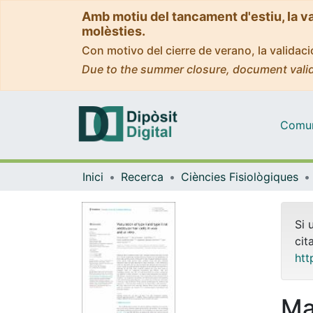
Amb motiu del tancament d'estiu, la v
molèsties.
Con motivo del cierre de verano, la valida
Due to the summer closure, document valid
Comuni
Inici
Recerca
Ciències Fisiològiques
Si 
cit
htt
Ma