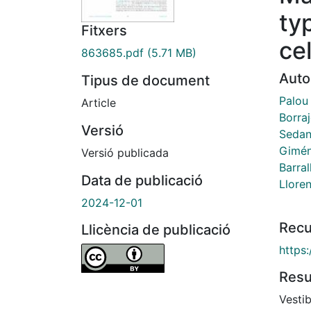
typ
Fitxers
cel
863685.pdf
(5.71 MB)
Auto
Tipus de document
Palou
Article
Borraj
Versió
Sedan
Gimén
Versió publicada
Barra
Data de publicació
Lloren
2024-12-01
Recu
Llicència de publicació
https
Res
Vestib