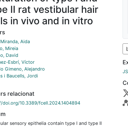
e II rat vestibular hair
ls in vivo and in vitro
rs
 Miranda, Aida
o, Mireia
o, David
E
ez-Esbrí, Víctor
llo Gimeno, Alejandro
J
s i Baucells, Jordi
C
rs relacionat
://doi.org/10.3389/fcell.2024.1404894
um
ular sensory epithelia contain type I and type II