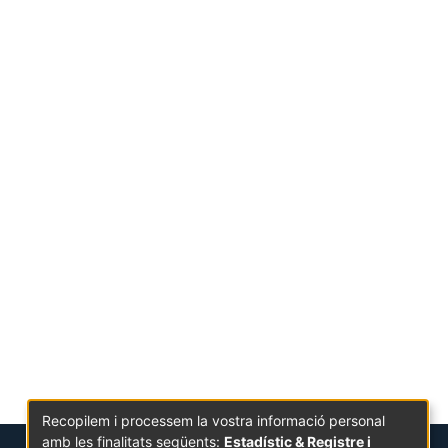
Recopilem i processem la vostra informació personal
amb les finalitats següents:
Estadístic & Registre i