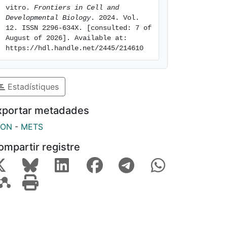
vitro. 
Frontiers in Cell and 
Developmental Biology
. 2024. Vol. 
12. ISSN 2296-634X. [consulted: 7 of 
August of 2026]. Available at: 
https://hdl.handle.net/2445/214610
Estadístiques
xportar metadades
SON
-
METS
ompartir registre