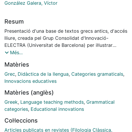
González Galera, Víctor
Resum
Presentació d'una base de textos grecs antics, d'accés
lliure, creada pel Grup Consolidat d'Innovació-
ELECTRA (Universitat de Barcelona) per il·lustrar
categories de sintaxi nominal i oracional. Els textos
Més...
grecs, ordenats segons un llistat de tags sintàctics per
Matèries
facilitar la cerca d'exemples d'una construcció
sintàctica determinada, van acompanyats d'una
Grec
,
Didàctica de la llengua
,
Categories gramaticals
,
traducció. Aquesta base és un instrument docent nou
Innovacions educatives
per completar explicacions teòriques i per contribuir a
Matèries (anglès)
una millora del procés d'ensenyament-aprenentatge en
el context acadèmic actual.
Greek
,
Language teaching methods
,
Grammatical
categories
,
Educational innovations
Col·leccions
Articles publicats en revistes (Filologia Clàssica,