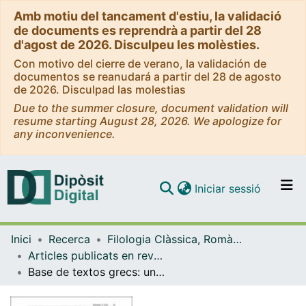
Amb motiu del tancament d'estiu, la validació
de documents es reprendrà a partir del 28
d'agost de 2026. Disculpeu les molèsties.
Con motivo del cierre de verano, la validación de
documentos se reanudará a partir del 28 de agosto
de 2026. Disculpad las molestias
Due to the summer closure, document validation will
resume starting August 28, 2026. We apologize for
any inconvenience.
(current)
Iniciar sessió
Comunitats i col·leccions
Inici
Recerca
Filologia Clàssica, Romànica i Semítica
Navega per tot el DD
Articles publicats en revistes (Filologia Clàssica, Romànica i Semítica)
Com publicar
Base de textos grecs: una eina per a l'estudi de la sintaxi
Contacte