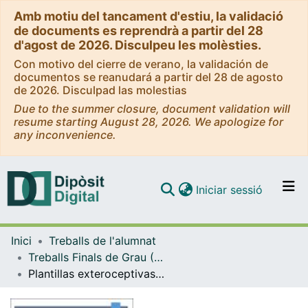
Amb motiu del tancament d'estiu, la validació
de documents es reprendrà a partir del 28
d'agost de 2026. Disculpeu les molèsties.
Con motivo del cierre de verano, la validación de
documentos se reanudará a partir del 28 de agosto
de 2026. Disculpad las molestias
Due to the summer closure, document validation will
resume starting August 28, 2026. We apologize for
any inconvenience.
(current)
Iniciar sessió
Comunitats i col·leccions
Inici
Treballs de l'alumnat
Navega per tot el DD
Treballs Finals de Grau (TFG) - Podologia
Com publicar
Plantillas exteroceptivas y su influencia emocional
Contacte