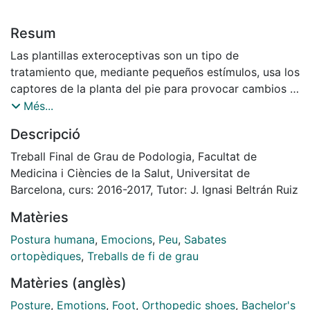
Resum
Las plantillas exteroceptivas son un tipo de
tratamiento que, mediante pequeños estímulos, usa los
captores de la planta del pie para provocar cambios a
nivel postural. Estos cambios se realizan por un
Més...
sofisticado sistema postural de carácter neurológico
Descripció
coordinado a nivel del sistema nervioso central en el
cual intervienen numerosas estructuras y con
Treball Final de Grau de Podologia, Facultat de
implicaciones que quizá parecen ajenas entre sí a
Medicina i Ciències de la Salut, Universitat de
simple vista, como la relación de este sistema con el
Barcelona, curs: 2016-2017, Tutor: J. Ignasi Beltrán Ruiz
origen neuro-anatómico de las emociones, dando una
Matèries
idea de que quizá un estímulo en la planta del pie
pueda condicionar la modulación de determinadas
Postura humana
,
Emocions
,
Peu
,
Sabates
emociones. La idea de que las plantillas
ortopèdiques
,
Treballs de fi de grau
exteroceptivas influyan en nuestro estado anímico no
Matèries (anglès)
es muy clara, ni tampoco fácil de imaginar, pero es
para ello que se ha realizado este estudio de
Posture
,
Emotions
,
Foot
,
Orthopedic shoes
,
Bachelor's