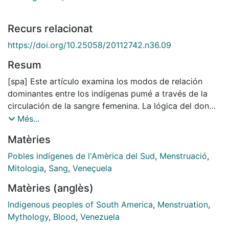
Recurs relacionat
https://doi.org/10.25058/20112742.n36.09
Resum
[spa] Este artículo examina los modos de relación
dominantes entre los indígenas pumé a través de la
circulación de la sangre femenina. La lógica del don
interviene en las relaciones entre los seres pumé –
Més...
humanos, animales y espíritus que comparten almas y
Matèries
sangre–, mientras que la predación domina las
relaciones con los seres más extraños a la sociedad
Pobles indígenes de l'Amèrica del Sud
,
Menstruació
,
pumé –los «espíritus profundidades de la tierra» y los
Mitologia
,
Sang
,
Veneçuela
blancos–. La mitología sustenta el lugar estructurante
Matèries (anglès)
de lo femenino en la constitución del orden del
cosmos y la circulación de la sangre queda fijada
Indigenous peoples of South America
,
Menstruation
,
como un operador de las relaciones sociales
Mythology
,
Blood
,
Venezuela
[eng] This paper examines the dominant modes of