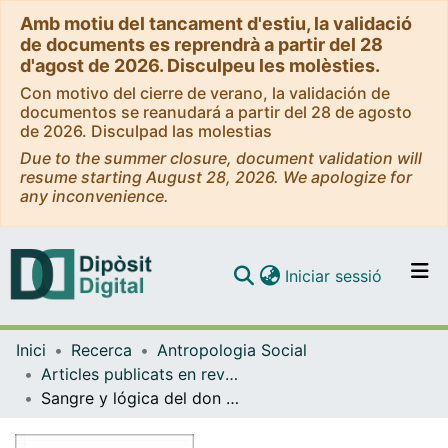
Amb motiu del tancament d'estiu, la validació
de documents es reprendrà a partir del 28
d'agost de 2026. Disculpeu les molèsties.
Con motivo del cierre de verano, la validación de
documentos se reanudará a partir del 28 de agosto
de 2026. Disculpad las molestias
Due to the summer closure, document validation will
resume starting August 28, 2026. We apologize for
any inconvenience.
(current)
Iniciar sessió
Comunitats i col·leccions
Inici
Recerca
Antropologia Social
Navega per tot el DD
Articles publicats en revistes (Antropologia Social)
Com publicar
Sangre y lógica del don entre los indígenas pumé de Venezuela. Un modelo femenino del cosmos
Contacte