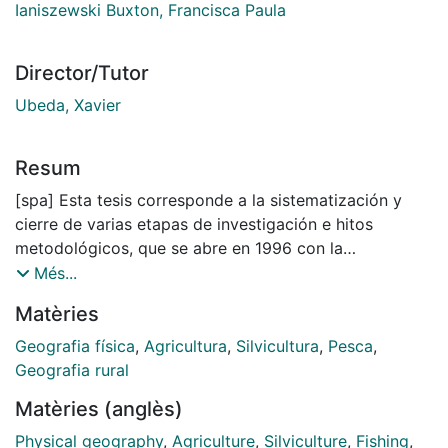
Ianiszewski Buxton, Francisca Paula
Director/Tutor
Ubeda, Xavier
Resum
[spa] Esta tesis corresponde a la sistematización y
cierre de varias etapas de investigación e hitos
metodológicos, que se abre en 1996 con la
identificación de fenómenos de transformación del
Més...
paisaje natural y cultural, así como de los hábitos
Matèries
culturales en Pisco Elqui1. Donde se reconoce la
relación entre el modelo de gestión agrícola de
Geografia física
,
Agricultura
,
Silvicultura
,
Pesca
,
monocultivo extensivo de parronales, aumento de la
Geografia rural
pobreza local y precarización de la base social y
Matèries (anglès)
población más joven, degradación ambiental del
soporte natural, procesos de urbanización y mejoras
Physical geography
,
Agriculture
,
Silviculture
,
Fishing
,