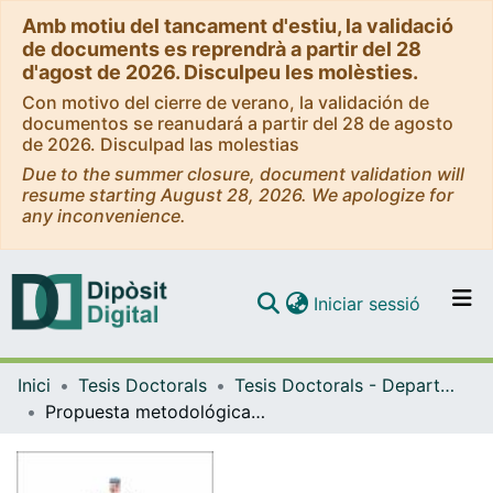
Amb motiu del tancament d'estiu, la validació
de documents es reprendrà a partir del 28
d'agost de 2026. Disculpeu les molèsties.
Con motivo del cierre de verano, la validación de
documentos se reanudará a partir del 28 de agosto
de 2026. Disculpad las molestias
Due to the summer closure, document validation will
resume starting August 28, 2026. We apologize for
any inconvenience.
(current)
Iniciar sessió
Comunitats i col·leccions
Inici
Tesis Doctorals
Tesis Doctorals - Departament - Geografia Física i Anàlisi Geogràfica Regional
Navega per tot el DD
Propuesta metodológica de observación ciudadana para el control social de la sostenibilidad o insostenibilidad de los modelos productivos. Estudio de caso: Ruralidad
Com publicar
Contacte