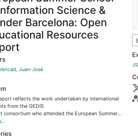
 Information Science &
nder Barcelona: Open
ucational Resources
port
E
rs
J
Vericad, Juan-José
C
um
eport reflects the work undertaken by international
nts from the GEDIS
ct consortium who attended the European Summer
l on Information
...
ce and Gender (ESSISGEN) in Barcelona, held in
ries
mber 2025. The