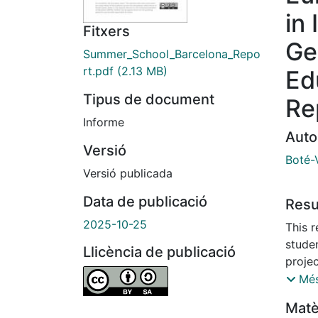
in
Fitxers
Ge
Summer_School_Barcelona_Repo
rt.pdf
(2.13 MB)
Ed
Tipus de document
Re
Informe
Auto
Versió
Boté-
Versió publicada
Data de publicació
Res
2025-10-25
This r
stude
Llicència de publicació
proje
Schoo
Més
Scien
Matè
Septe