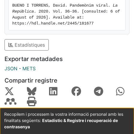
aprofitar la situació.
BUENO I TORRENS, David. Pandemònim viral. 
La 
República
. 2020. Vol. 36-36. [consulted: 6 of 
August of 2026]. Available at: 
https://hdl.handle.net/2445/181677
Estadístiques
Exportar metadades
JSON
-
METS
Compartir registre
Recopilem i processem la vostra informació personal amb les
finalitats següents:
Estadístic & Registre i recuperació de
Coordinació:
CRAI UB
Avís legal
Metadades
subjectes a:
contrasenya