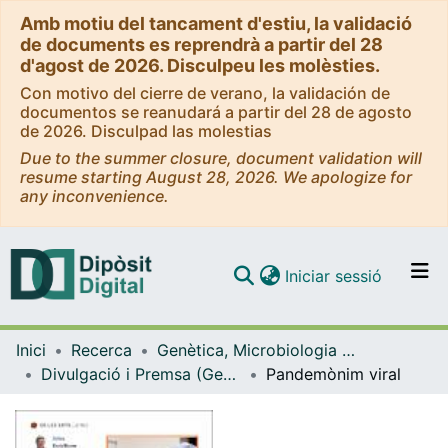
Amb motiu del tancament d'estiu, la validació
de documents es reprendrà a partir del 28
d'agost de 2026. Disculpeu les molèsties.
Con motivo del cierre de verano, la validación de
documentos se reanudará a partir del 28 de agosto
de 2026. Disculpad las molestias
Due to the summer closure, document validation will
resume starting August 28, 2026. We apologize for
any inconvenience.
(current)
Iniciar sessió
Comunitats i col·leccions
Inici
Recerca
Genètica, Microbiologia i Estadística
Navega per tot el DD
Divulgació i Premsa (Genètica, Microbiologia i Estadística)
Pandemònim viral
Com publicar
Contacte