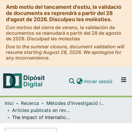
Amb motiu del tancament d'estiu, la validació
de documents es reprendrà a partir del 28
d'agost de 2026. Disculpeu les molèsties.
Con motivo del cierre de verano, la validación de
documentos se reanudará a partir del 28 de agosto
de 2026. Disculpad las molestias
Due to the summer closure, document validation will
resume starting August 28, 2026. We apologize for
any inconvenience.
(current)
Iniciar sessió
Comunitats i col·leccions
Inici
Recerca
Mètodes d'Investigació i Diagnòstic en Educació
Navega per tot el DD
Articles publicats en revistes (Mètodes d'Investigació i Diagnòstic en Educació)
Com publicar
The Impact of International Student Mobility on Multicultural Competence and Career Development: The Case of Students from Latin America and the Caribbean in Barcelona
Contacte