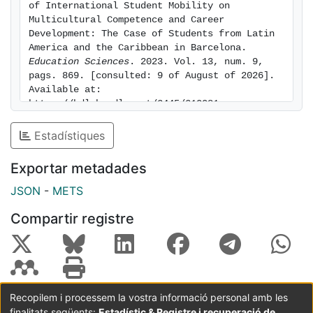
of International Student Mobility on 
Multicultural Competence and Career 
Development: The Case of Students from Latin 
America and the Caribbean in Barcelona. 
Education Sciences
. 2023. Vol. 13, num. 9, 
pags. 869. [consulted: 9 of August of 2026]. 
Available at: 
https://hdl.handle.net/2445/210081
Estadístiques
Exportar metadades
JSON
-
METS
Compartir registre
Recopilem i processem la vostra informació personal amb les
finalitats següents:
Estadístic & Registre i recuperació de
Coordinació:
CRAI UB
Avís legal
Metadades