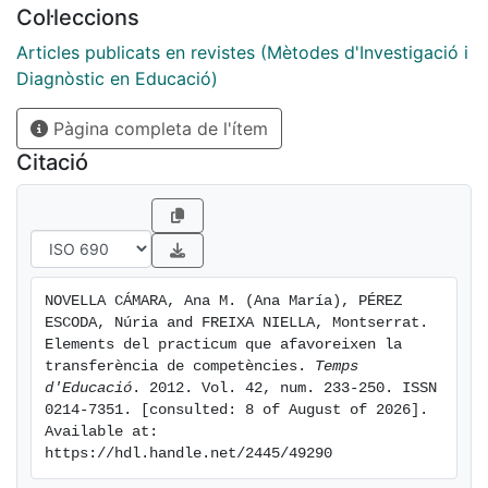
Col·leccions
d"una planificació conjunta i d"una planificació
específica des de cadascun dels escenaris formatius
Articles publicats en revistes (Mètodes d'Investigació i
vertebrada des de la reflexió-acció de la pràctica de
Diagnòstic en Educació)
l"estudiant. Per fer-ho possible, és necessari que els
Pàgina completa de l'ítem
centres de pràctiques i els centres universitaris es
reconeguin corresponsables de la formació pràctica.
Citació
NOVELLA CÁMARA, Ana M. (Ana María), PÉREZ 
ESCODA, Núria and FREIXA NIELLA, Montserrat. 
Elements del practicum que afavoreixen la 
transferència de competències. 
Temps 
d'Educació
. 2012. Vol. 42, num. 233-250. ISSN 
0214-7351. [consulted: 8 of August of 2026]. 
Available at: 
https://hdl.handle.net/2445/49290