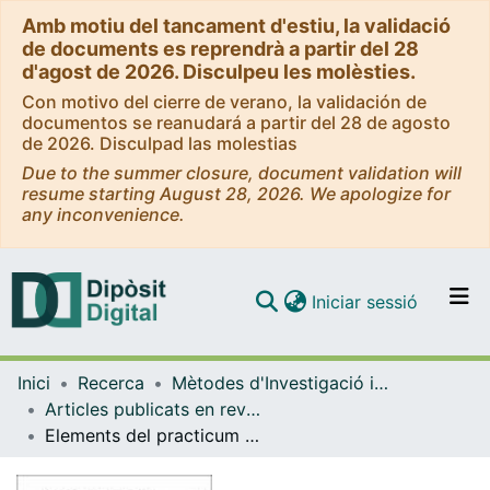
Amb motiu del tancament d'estiu, la validació
de documents es reprendrà a partir del 28
d'agost de 2026. Disculpeu les molèsties.
Con motivo del cierre de verano, la validación de
documentos se reanudará a partir del 28 de agosto
de 2026. Disculpad las molestias
Due to the summer closure, document validation will
resume starting August 28, 2026. We apologize for
any inconvenience.
(current)
Iniciar sessió
Comunitats i col·leccions
Inici
Recerca
Mètodes d'Investigació i Diagnòstic en Educació
Navega per tot el DD
Articles publicats en revistes (Mètodes d'Investigació i Diagnòstic en Educació)
Com publicar
Elements del practicum que afavoreixen la transferència de competències
Contacte