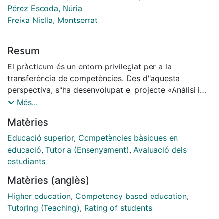
Pérez Escoda, Núria
Freixa Niella, Montserrat
Resum
El pràcticum és un entorn privilegiat per a la
transferència de competències. Des d"aquesta
perspectiva, s"ha desenvolupat el projecte «Anàlisi i
avaluació de la transferibilitat de competències
Més...
professionals de l"Educació Social en els centres de
Matèries
pràctiques» (2008MQD155) a la Universitat de
Barcelona durant els cursos 2008-2010. La
Educació superior
,
Competències bàsiques en
complexitat de l"objecte d"estudi aconsellava la
educació
,
Tutoria (Ensenyament)
,
Avaluació dels
utilització de mètodes qualitatius. Es va optar per un
estudiants
disseny d"investigació-acció a partir d"espais de
Matèries (anglès)
reflexió. Des de la percepció dels participants, s"han
identificat un conjunt d"elements que afavoreixen la
Higher education
,
Competency based education
,
transferència de competències en el marc del
Tutoring (Teaching)
,
Rating of students
pràcticum, entre els quals cal destacar la necessitat