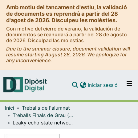
Amb motiu del tancament d'estiu, la validació
de documents es reprendrà a partir del 28
d'agost de 2026. Disculpeu les molèsties.
Con motivo del cierre de verano, la validación de
documentos se reanudará a partir del 28 de agosto
de 2026. Disculpad las molestias
Due to the summer closure, document validation will
resume starting August 28, 2026. We apologize for
any inconvenience.
(current)
Iniciar sessió
Comunitats i col·leccions
Inici
Treballs de l'alumnat
Navega per tot el DD
Treballs Finals de Grau (TFG) - Matemàtiques
Com publicar
Leaky echo state network for brainstates classification
Contacte