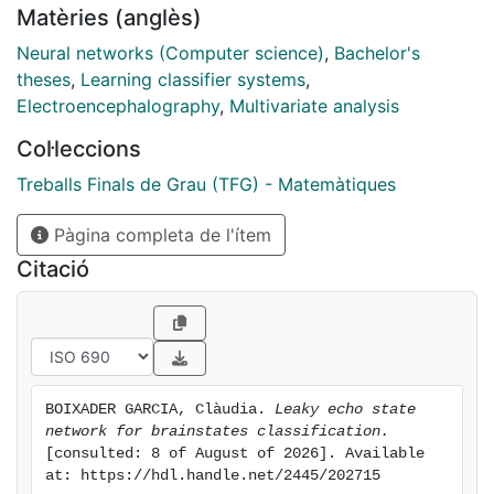
Matèries (anglès)
used to evaluate their impact on the classification
task: Ridge Regression and Logistic Regression
Neural networks (Computer science)
,
Bachelor's
classifier.
theses
,
Learning classifier systems
,
The script starts with a theoretical introduction to
Electroencephalography
,
Multivariate analysis
neural networks, with a particular focus on Leaky Echo
Col·leccions
State Networks. Subsequently, a concise overview of
the two classification methods employed to construct
Treballs Finals de Grau (TFG) - Matemàtiques
our network architecture is presented. The final
Pàgina completa de l'ítem
chapter is dedicated to define the aforementioned
architecture and revealing the outcomes derived from
Citació
the application of said network to real EEG data.
BOIXADER GARCIA, Clàudia. 
Leaky echo state 
network for brainstates classification.
[consulted: 8 of August of 2026]. Available 
at: https://hdl.handle.net/2445/202715