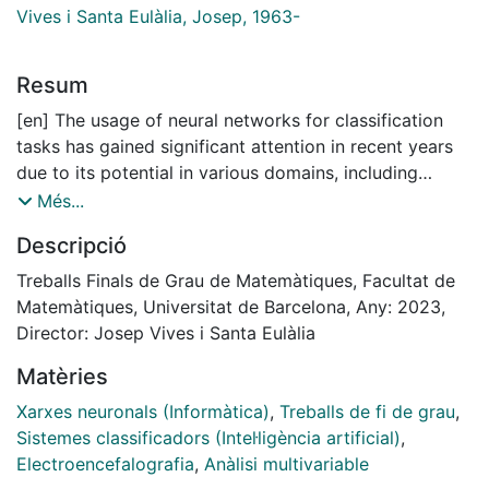
Vives i Santa Eulàlia, Josep, 1963-
Resum
[en] The usage of neural networks for classification
tasks has gained significant attention in recent years
due to its potential in various domains, including
medicine, finances or even in social media. In this
Més...
particular project, based on the previous study
Descripció
realised by Xènia in [11], we will take advantage of
these computational models in order to investigate the
Treballs Finals de Grau de Matemàtiques, Facultat de
utility of temporal dynamics in electroencephalogram
Matemàtiques, Universitat de Barcelona, Any: 2023,
(EEG) signal classification. Also we aim to evaluate the
Director: Josep Vives i Santa Eulàlia
influence of different classifier methods when
Matèries
classifying those EEG signals.
The research employs Leaky Echo State Networks
Xarxes neuronals (Informàtica)
,
Treballs de fi de grau
,
(ESNs), a type of recurrent neural network, as the main
Sistemes classificadors (Intel·ligència artificial)
,
tool for extracting temporal dynamics from EEG
Electroencefalografia
,
Anàlisi multivariable
signals. As classifiers, two distinct methods will be