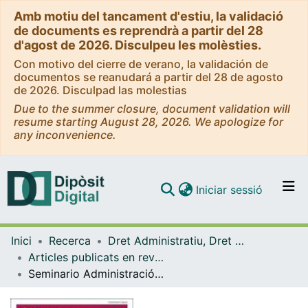
Amb motiu del tancament d'estiu, la validació
de documents es reprendrà a partir del 28
d'agost de 2026. Disculpeu les molèsties.
Con motivo del cierre de verano, la validación de
documentos se reanudará a partir del 28 de agosto
de 2026. Disculpad las molestias
Due to the summer closure, document validation will
resume starting August 28, 2026. We apologize for
any inconvenience.
(current)
Iniciar sessió
Comunitats i col·leccions
Inici
Recerca
Dret Administratiu, Dret Processal i Dret Financer i Tributari
Navega per tot el DD
Articles publicats en revistes (Dret Administratiu, Dret Processal i Dret Financer i Tributari)
Com publicar
Seminario Administración pública y gestión de riesgos
Contacte