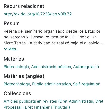
Recurs relacionat
http://dx.doi.org/10.7238/idp.v0i8.72
Resum
Reseña del seminario organizado desde los Estudios
de Derecho y Ciencia Política de la UOC por el Dr.
Marc Tarrés. La actividad se realizó bajo el auspicio de
la Escuela de Administración Pública de Cataluña y
Més...
tuvo lugar en el Salón de Grados de la Universidad de
Matèries
Barcelona (UB), los días 19 y 20 de noviembre del
2008. El seminario contó con la presencia de
Biotecnologia
,
Administració pública
,
Autoregulació
reconocidos especialistas procedentes de los ámbitos
Matèries (anglès)
académico y judicial, quienes expusieron ante una
nutrida concurrencia el papel de los poderes públicos
Biotechnology
,
Public administration
,
Self-regulation
ante situaciones de riesgo. Los ponentes fueron el Dr.
Col·leccions
José Esteve Pardo, catedrático de Derecho
Administrativo de la UB, el Dr. Juan Antonio Carrillo
Articles publicats en revistes (Dret Administratiu, Dret
Donaire, profesor titular de Derecho administrativo de
Processal i Dret Financer i Tributari)