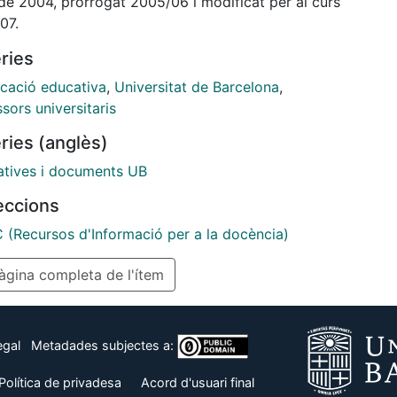
de 2004, prorrogat 2005/06 i modificat per al curs
situació de restricció pressupostària general de les
07.
sitats, en particular de la UB.
ries
necessitat de la millora qualitativa i quantitativa del
sorat (estabilització i promoció).
icació educativa
,
Universitat de Barcelona
,
canvi en l'organització docent derivat de l'Espai
sors universitaris
eu d'Educació Superior, en procés de transició.
ries (anglès)
quest objectiu, mantenim unes directrius per al
 curs acadèmic, sense perjudici del futur pacte
tives i documents UB
icació i la prova pilot que es posa en marxa al
leccions
07.
 (Recursos d'Informació per a la docència)
gina completa de l'ítem
egal
Metadades subjectes a:
Política de privadesa
Acord d'usuari final