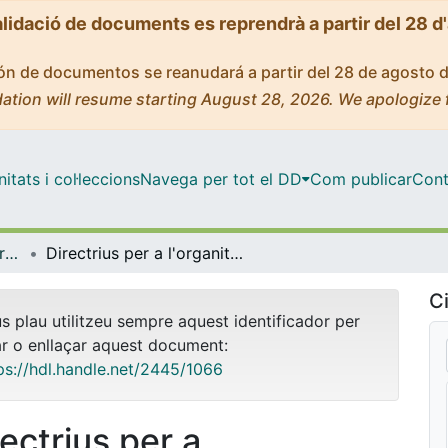
alidació de documents es reprendrà a partir del 28 d
ción de documentos se reanudará a partir del 28 de agosto 
ation will resume starting August 28, 2026. We apologize 
tats i col·leccions
Navega per tot el DD
Com publicar
Cont
RIDOC (Recursos d'Informació per a la docència)
Directrius per a l'organització acadèmicodocent del curs 2006-07
Ci
us plau utilitzeu sempre aquest identificador per
ar o enllaçar aquest document:
ps://hdl.handle.net/2445/1066
rectrius per a