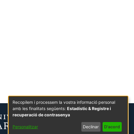
Recopilem i processem la vostra informació personal
amb les finalitats següents:
Estadístic & Registre i
recuperació de contrasenya
Personalitzar
Declinar
D'acord