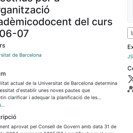
rganització
adèmicodocent del curs
06-07
rs
E
rsitat de Barcelona
J
C
um
litat actual de la Universitat de Barcelona determina
essitat d'establir unes noves pautes que
in clarificar i adequar la planificació de les
tats acadèmiques, iniciant a la vegada el
...
volupament del futur pacte de dedicació del
ripció
nal acadèmic. En aquest sentit cal destacar aspectes
mportants com:
ent aprovat pel Consell de Govern amb data 31 de
marc estatutari de la UB.