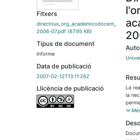
l'o
Fitxers
ac
directrius_org_academicodocent_
2006-07.pdf
(67.95 KB)
20
Tipus de document
Auto
Informe
Unive
Data de publicació
2007-02-12T13:11:26Z
Res
La rea
Llicència de publicació
la nec
permet
activi
Més
desen
Desc
perso
tan i
Docum
A. El 