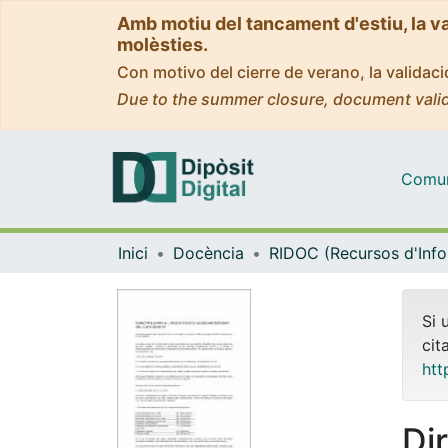
Amb motiu del tancament d'estiu, la v
molèsties.
Con motivo del cierre de verano, la valida
Due to the summer closure, document valid
Comuni
Inici
Docència
Si 
cit
htt
Di