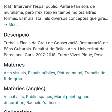
[cat] Intervenir l’espai públic. Parlaré tan sols de
muralisme, però n’existeixen també moltes altres
formes. El muralista i els diversos conceptes que giren
entorn aquest, des d’un punt de vista històric, actual i
Més...
personal. Apoderar-se d’una part de l’espai considerat
Descripció
a disposició de tots, per realitzar una representació
del caràcter que sigui, la qual serà constantment
Treballs Finals de Grau de Conservació-Restauració de
observada per tot tipus de persones que circulen per
Béns Culturals. Facultat de Belles Arts. Universitat de
l’entorn urbà siguin ciutats o pobles petits, és un fet
Barcelona, Curs: 2017-2018, Tutor: Vives Pique, Rosa
cada vegada més habitual i és que l’Street Art s’està
Matèries
convertint en una expressió artística cada vegada més
present arreu del món.
Arts visuals
,
Espais públics
,
Pintura mural
,
Treballs de
Una problemàtica personal que visc i tinc constància
fi de grau
que també viuen o han viscut, altres artistes del
Matèries (anglès)
mateix àmbit inspira aquest projecte d’investigació.
Experimentació personal amb intenció de trobar
Visual arts
,
Public spaces
,
Mural painting and
respostes a diverses problemàtiques i qüestions sobre
decoration
,
Bachelor's theses
un tema el qual visc en primera persona però que