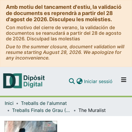
Amb motiu del tancament d'estiu, la validació
de documents es reprendrà a partir del 28
d'agost de 2026. Disculpeu les molèsties.
Con motivo del cierre de verano, la validación de
documentos se reanudará a partir del 28 de agosto
de 2026. Disculpad las molestias
Due to the summer closure, document validation will
resume starting August 28, 2026. We apologize for
any inconvenience.
(current)
Iniciar sessió
Comunitats i col·leccions
Inici
Treballs de l'alumnat
Navega per tot el DD
Treballs Finals de Grau (TFG) - Belles Arts
The Muralist
Com publicar
Contacte