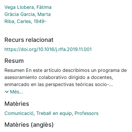
Vega Llobera, Fàtima
Gràcia Garcia, Marta
Riba, Carles, 1949-
Recurs relacionat
https://doi.org/10.1016/j.rlfa.2019.11.001
Resum
Resumen En este artículo describimos un programa de
asesoramiento colaborativo dirigido a docentes,
enmarcado en las perspectivas teóricas socio-
interactiva (Bruner, 1986) y ecofuncional
Més...
(Bronfenbrenner, 1987). El objetivo principal es
Matèries
promover procesos de reflexión y crítica respecto a
las estrategias, herramientas y orientaciones que los
Comunicació
,
Treball en equip
,
Professors
docentes pueden ir progresivamente incorporando en
Matèries (anglès)
el aula para optimizar la manera de enfocar el trabajo