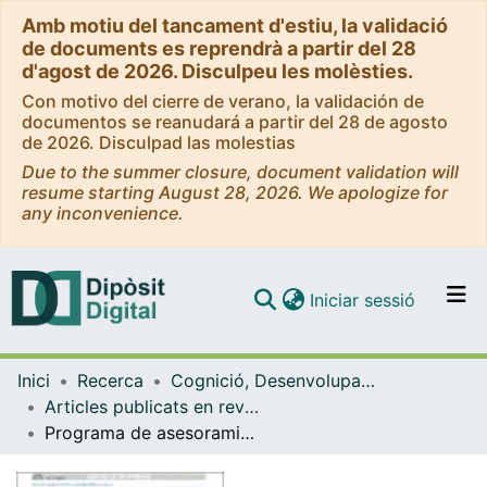
Amb motiu del tancament d'estiu, la validació
de documents es reprendrà a partir del 28
d'agost de 2026. Disculpeu les molèsties.
Con motivo del cierre de verano, la validación de
documentos se reanudará a partir del 28 de agosto
de 2026. Disculpad las molestias
Due to the summer closure, document validation will
resume starting August 28, 2026. We apologize for
any inconvenience.
(current)
Iniciar sessió
Comunitats i col·leccions
Inici
Recerca
Cognició, Desenvolupament i Psicologia de l'Educació
Navega per tot el DD
Articles publicats en revistes (Cognició, Desenvolupament i Psicologia de l'Educació)
Com publicar
Programa de asesoramiento colaborativo a docentes en el área de la comunicación y el lenguaje
Contacte