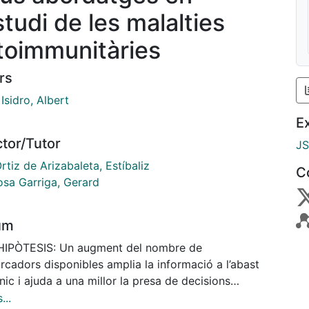
studi de les malalties
toimmunitàries
rs
Isidro, Albert
E
ctor/Tutor
J
rtiz de Arizabaleta, Estíbaliz
C
osa Garriga, Gerard
um
 HIPÒTESIS: Un augment del nombre de
rcadors disponibles amplia la informació a l’abast
ínic i ajuda a una millor la presa de decisions
ues i terapèutiques per a l’atenció dels pacients amb
...