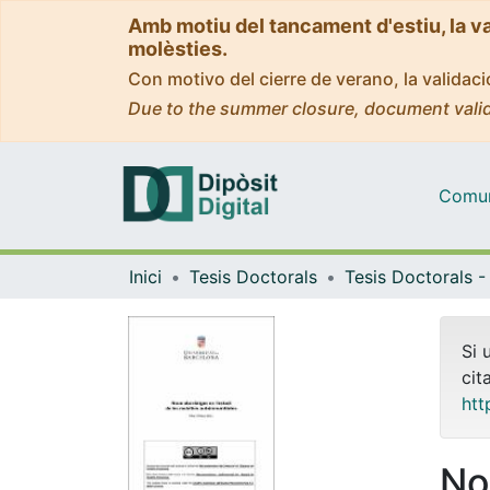
Amb motiu del tancament d'estiu, la v
molèsties.
Con motivo del cierre de verano, la valida
Due to the summer closure, document valid
Comuni
Inici
Tesis Doctorals
Si 
cit
htt
No