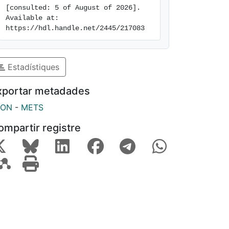
[consulted: 5 of August of 2026]. 
Available at: 
https://hdl.handle.net/2445/217083
Estadístiques
xportar metadades
SON
-
METS
ompartir registre