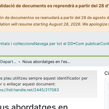
alidació de documents es reprendrà a partir del 28 d
ción de documentos se reanudará a partir del 28 de agosto 
ation will resume starting August 28, 2026. We apologize 
tats i col·leccions
Navega per tot el DD
Com publicar
Cont
Tesis Doctorals - Departament - Biomedicina
Nous abordatges en l'estudi de les malalties autoimmunitàries
Ci
us plau utilitzeu sempre aquest identificador per
ar o enllaçar aquest document:
ps://hdl.handle.net/2445/217083
us abordatges en