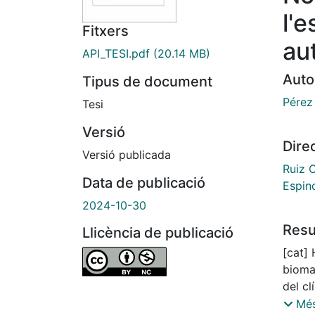
l'e
Fitxers
au
API_TESI.pdf
(20.14 MB)
Auto
Tipus de document
Pérez 
Tesi
Versió
Dire
Versió publicada
Ruiz O
Data de publicació
Espin
2024-10-30
Res
Llicència de publicació
[cat]
bioma
del cl
mèdiq
Més