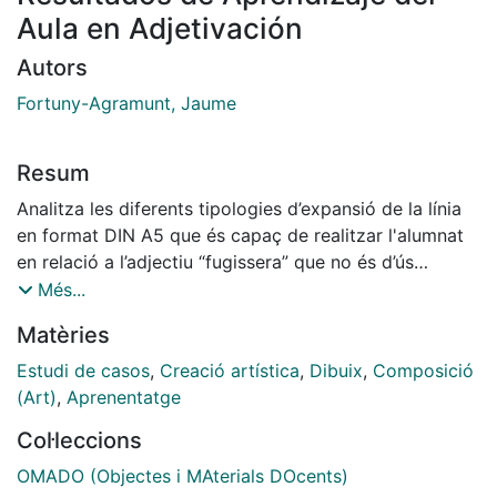
Aula en Adjetivación
Autors
Fortuny-Agramunt, Jaume
Resum
Analitza les diferents tipologies d’expansió de la línia
en format DIN A5 que és capaç de realitzar l'alumnat
en relació a l’adjectiu “fugissera” que no és d’ús
habitual en l'àmbit grafico-plàstic.
Més...
Matèries
Estudi de casos
,
Creació artística
,
Dibuix
,
Composició
(Art)
,
Aprenentatge
Col·leccions
OMADO (Objectes i MAterials DOcents)