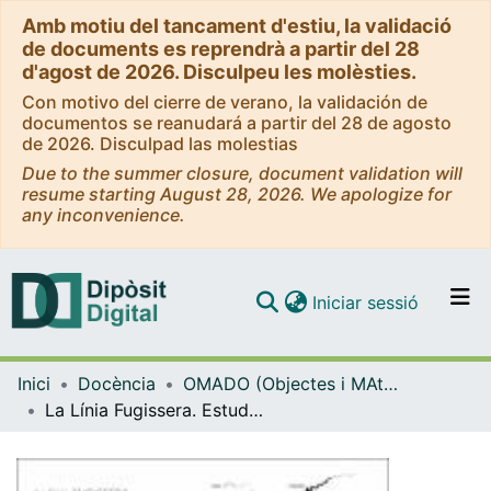
Amb motiu del tancament d'estiu, la validació
de documents es reprendrà a partir del 28
d'agost de 2026. Disculpeu les molèsties.
Con motivo del cierre de verano, la validación de
documentos se reanudará a partir del 28 de agosto
de 2026. Disculpad las molestias
Due to the summer closure, document validation will
resume starting August 28, 2026. We apologize for
any inconvenience.
(current)
Iniciar sessió
Comunitats i col·leccions
Inici
Docència
OMADO (Objectes i MAterials DOcents)
Navega per tot el DD
La Línia Fugissera. Estudi de Casos sobre els Resultats d'Aprenentatge de l'Aula en Adjectivació - La Línea Huidiza. Estudio de Casos sobre los Resultados de Aprendizaje del Aula en Adjetivación
Com publicar
Contacte