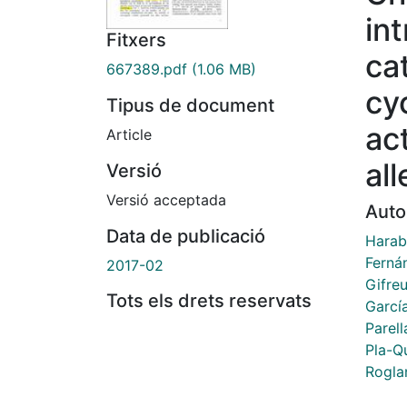
in
Fitxers
ca
667389.pdf
(1.06 MB)
cy
Tipus de document
ac
Article
al
Versió
Versió acceptada
Auto
Data de publicació
Harab
Ferná
2017-02
Gifre
Tots els drets reservats
Garcí
Parell
Pla-Q
Rogla