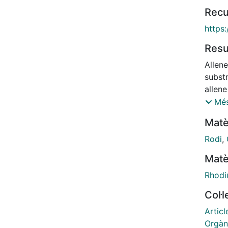
Recu
https
Res
Allene
substr
allene
from 
Més
Wilki
Matè
reacti
enanti
Rodi
,
was o
Matè
cycloa
can b
Rhod
repre
Col·
proces
Howev
Articl
allene
Orgàn