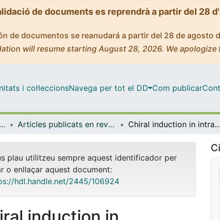
alidació de documents es reprendrà a partir del 28 d
ción de documentos se reanudará a partir del 28 de agosto 
ation will resume starting August 28, 2026. We apologize 
tats i col·leccions
Navega per tot el DD
Com publicar
Cont
ica Inorgànica i Orgànica
Articles publicats en revistes (Química Inorgànica i Orgànica)
Chiral induction in intramolecular rhodium-catalyzed [2+2+2] cycloadditions of optically active allene-ene/y
Ci
us plau utilitzeu sempre aquest identificador per
ar o enllaçar aquest document:
ps://hdl.handle.net/2445/106924
ral induction in