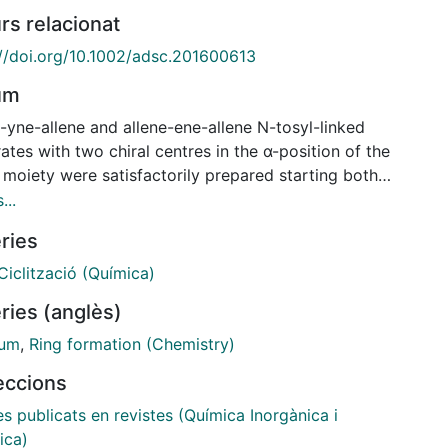
rs relacionat
://doi.org/10.1002/adsc.201600613
um
-yne-allene and allene-ene-allene N-tosyl-linked
ates with two chiral centres in the α-position of the
 moiety were satisfactorily prepared starting both
racemic and chiral propargylic alcohols. The
...
nson's complex-catalyzed [2+2+2] cycloaddition
ries
on of these substrates was evaluated. In the case of
omerically pure bisallenes, perfect stereoselectivity
Ciclització (Química)
bserved, giving a diastereomerically pure
ries (anglès)
dduct. The chirality of starting bisallene substrates
e completely transferred to the cycloadducts,
ium
,
Ring formation (Chemistry)
senting an atom-economical and enantiospecific
leccions
s for the construction of fused polycycles.
er, when reacting an oxygen-linked allene-ene-
es publicats en revistes (Química Inorgànica i
 substrate, the stereoselectivity decreased and two
ica)