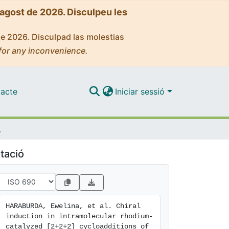
'agost de 2026. Disculpeu les
de 2026. Disculpad las molestias
for any inconvenience.
acte
Iniciar sessió
ne-allene substrates
tació
HARABURDA, Ewelina, et al. Chiral 
induction in intramolecular rhodium-
catalyzed [2+2+2] cycloadditions of 