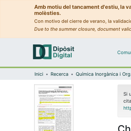
Amb motiu del tancament d'estiu, la v
molèsties.
Con motivo del cierre de verano, la valida
Due to the summer closure, document valid
Comuni
Inici
Recerca
Quím
Si 
cit
htt
Chi