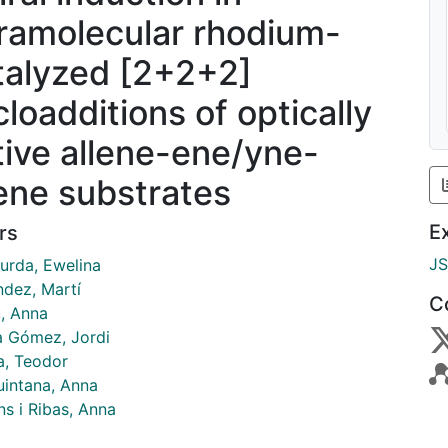
tramolecular rhodium-
talyzed [2+2+2]
cloadditions of optically
tive allene-ene/yne-
lene substrates
E
rs
J
urda, Ewelina
ndez, Martí
C
u, Anna
a Gómez, Jordi
a, Teodor
uintana, Anna
ns i Ribas, Anna