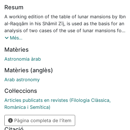
Resum
A working edition of the table of lunar mansions by Ibn
al-Raqqām in his Shāmil Zīj, is used as the basis for an
analysis of two cases of the use of lunar mansions for
the purpose of timekeeping. One of them corresponds
Més...
to al- Judhāmī (an Andalusian author of the end of the
Matèries
12th c. and beginning of the 13th c.) who uses the
mediation of mansions to establish the beginning of
Astronomia àrab
dawn and obtains excellent results. The second author
Matèries (anglès)
is the well-known Moroccan muwaqqit al-Jādirī (1375-
c. 1416) whose data on the lunar mansions are also
Arab astronomy
analysed.
Col·leccions
Articles publicats en revistes (Filologia Clàssica,
Romànica i Semítica)
Pàgina completa de l'ítem
Citació