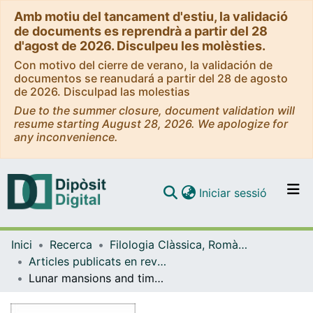
Amb motiu del tancament d'estiu, la validació
de documents es reprendrà a partir del 28
d'agost de 2026. Disculpeu les molèsties.
Con motivo del cierre de verano, la validación de
documentos se reanudará a partir del 28 de agosto
de 2026. Disculpad las molestias
Due to the summer closure, document validation will
resume starting August 28, 2026. We apologize for
any inconvenience.
(current)
Iniciar sessió
Comunitats i col·leccions
Inici
Recerca
Filologia Clàssica, Romànica i Semítica
Navega per tot el DD
Articles publicats en revistes (Filologia Clàssica, Romànica i Semítica)
Com publicar
Lunar mansions and timekeeping in Western Islam
Contacte