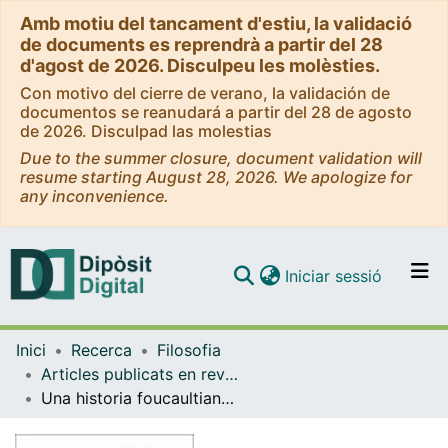
Amb motiu del tancament d'estiu, la validació
de documents es reprendrà a partir del 28
d'agost de 2026. Disculpeu les molèsties.
Con motivo del cierre de verano, la validación de
documentos se reanudará a partir del 28 de agosto
de 2026. Disculpad las molestias
Due to the summer closure, document validation will
resume starting August 28, 2026. We apologize for
any inconvenience.
(current)
Iniciar sessió
Comunitats i col·leccions
Inici
Recerca
Filosofia
Navega per tot el DD
Articles publicats en revistes (Filosofia)
Com publicar
Una historia foucaultiana de la crítica moderna
Contacte