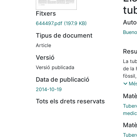
tu
Fitxers
Auto
644497.pdf
(197.9 KB)
Bueno
Tipus de document
Article
Res
Versió
La tub
Versió publicada
de la 
fòssil
Data de publicació
d"algu
Més
2014-10-19
s"ha a
Matè
va tr
Tots els drets reservats
neolít
Tuber
d"aque
medic
bacte
Matè
capgi
encapç
Tuber