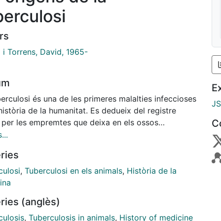
berculosi
rs
 i Torrens, David, 1965-
um
E
erculosi és una de les primeres malalties infeccioses
J
història de la humanitat. Es dedueix del registre
, per les empremtes que deixa en els ossos
C
nes de les persones que l"han patit. Tradicionalment
...
ssumit que la tuberculosi ve del bestiar boví, que la
ries
ansmetre per primer cop a les persones durant el
ic. Però l"anàlisi genètica dels bacteris causants
culosi
,
Tuberculosi en els animals
,
Història de la
sta malaltia en diversos indrets del món i de
ina
ris fòssils trobats en mòmies precolombines ha
ries (anglès)
rat aquesta idea, segons conclou un estudi
alat per Kirsten I. Boss, de la Universitat de
culosis
,
Tuberculosis in animals
,
History of medicine