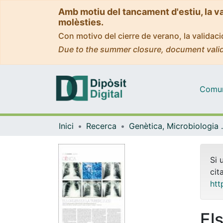
Amb motiu del tancament d'estiu, la v
molèsties.
Con motivo del cierre de verano, la valida
Due to the summer closure, document valid
Comuni
Inici
Recerca
Genètica, M
Si 
cit
htt
El