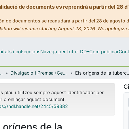
alidació de documents es reprendrà a partir del 28 d
ción de documentos se reanudará a partir del 28 de agosto 
ation will resume starting August 28, 2026. We apologize 
tats i col·leccions
Navega per tot el DD
Com publicar
Cont
icrobiologia i Estadística
Divulgació i Premsa (Genètica, Microbiologia i Estadística)
Els orígens de la
Ci
us plau utilitzeu sempre aquest identificador per
ar o enllaçar aquest document:
ps://hdl.handle.net/2445/59382
s orígens de la