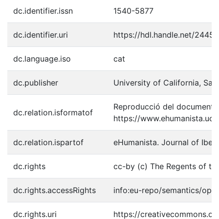
dc.identifier.issn
1540-5877
dc.identifier.uri
https://hdl.handle.net/2445
dc.language.iso
cat
dc.publisher
University of California, Sa
Reproducció del document p
dc.relation.isformatof
https://www.ehumanista.ucsb.
dc.relation.ispartof
eHumanista. Journal of Iberi
dc.rights
cc-by (c) The Regents of the
dc.rights.accessRights
info:eu-repo/semantics/ope
dc.rights.uri
https://creativecommons.org