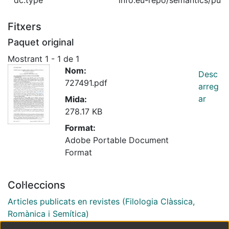
Fitxers
Paquet original
Mostrant
1 - 1 de 1
Nom:
Desc
727491.pdf
arreg
ar
Mida:
278.17 KB
Format:
Adobe Portable Document
Format
Col·leccions
Articles publicats en revistes (Filologia Clàssica,
Romànica i Semítica)