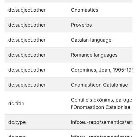
dc.subject.other
Onomastics
dc.subject.other
Proverbs
dc.subject.other
Catalan language
dc.subject.other
Romance languages
dc.subject.other
Coromines, Joan, 1905-199
dc.subject.other
Onomasticon Cataloniae
Gentilicis exònims, parogenti
dc.title
l'Onomasticon Cataloniae
dc.type
info:eu-repo/semantics/artic
dc.type
info:eu-repo/semantics/publ