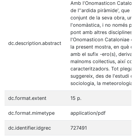
Amb l'Onomasticon Cataloni
de l''ardida piràmide', que é
conjunt de la seva obra, una
l'onomàstica, i no només per
pont amb altres disciplines c
l'Onomasticon Cataloniae ofe
dc.description.abstract
la present mostra, en què cal
amb el sufix -ero(s), deriva
malnoms col·lectius, així co
caracteritzadors. Tot plegat
suggereix, des de l'estudi de
sociologia, la meteorologia, 
dc.format.extent
15 p.
dc.format.mimetype
application/pdf
dc.identifier.idgrec
727491