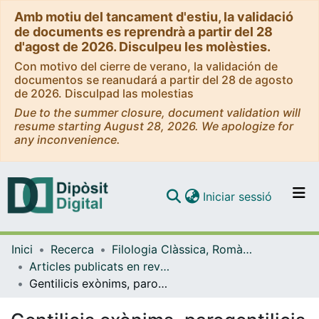
Amb motiu del tancament d'estiu, la validació
de documents es reprendrà a partir del 28
d'agost de 2026. Disculpeu les molèsties.
Con motivo del cierre de verano, la validación de
documentos se reanudará a partir del 28 de agosto
de 2026. Disculpad las molestias
Due to the summer closure, document validation will
resume starting August 28, 2026. We apologize for
any inconvenience.
(current)
Iniciar sessió
Comunitats i col·leccions
Inici
Recerca
Filologia Clàssica, Romànica i Semítica
Navega per tot el DD
Articles publicats en revistes (Filologia Clàssica, Romànica i Semítica)
Com publicar
Gentilicis exònims, parogentilicis i malnoms col·lectius: mirades locals de frontera dins l'Onomasticon Cataloniae
Contacte