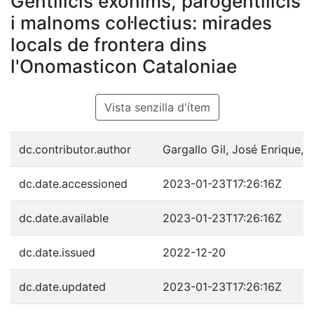
Gentilicis exònims, parogentilicis
i malnoms col·lectius: mirades
locals de frontera dins
l'Onomasticon Cataloniae
Vista senzilla d'ítem
dc.contributor.author
Gargallo Gil, José Enrique, 
dc.date.accessioned
2023-01-23T17:26:16Z
dc.date.available
2023-01-23T17:26:16Z
dc.date.issued
2022-12-20
dc.date.updated
2023-01-23T17:26:16Z