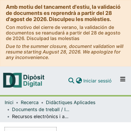
Amb motiu del tancament d'estiu, la validació
de documents es reprendrà a partir del 28
d'agost de 2026. Disculpeu les molèsties.
Con motivo del cierre de verano, la validación de
documentos se reanudará a partir del 28 de agosto
de 2026. Disculpad las molestias
Due to the summer closure, document validation will
resume starting August 28, 2026. We apologize for
any inconvenience.
(current)
Iniciar sessió
Comunitats i col·leccions
Inici
Recerca
Didàctiques Aplicades
Navega per tot el DD
Documents de treball / Informes (Didàctiques Aplicades)
Com publicar
Recursos electrònics i audiovisuals per l'ensenyament i aprenentatge de la flauta dolça
Contacte