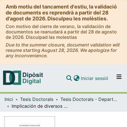
Amb motiu del tancament d'estiu, la validació
de documents es reprendrà a partir del 28
d'agost de 2026. Disculpeu les molèsties.
Con motivo del cierre de verano, la validación de
documentos se reanudará a partir del 28 de agosto
de 2026. Disculpad las molestias
Due to the summer closure, document validation will
resume starting August 28, 2026. We apologize for
any inconvenience.
(current)
Iniciar sessió
Comunitats i col·leccions
Inici
Tesis Doctorals
Tesis Doctorals - Departament - Anatomia Patològica, Farmacologia i Microbiologia
Navega per tot el DD
Implicación de diversos mecanismos de resistencia a quinolonas en bacilos Gram-negativos: Diseño de una nueva fluoroquinolona
Com publicar
Contacte