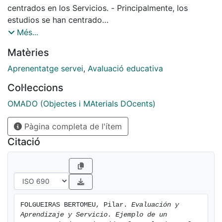
centrados en los Servicios. - Principalmente, los
estudios se han centrado
sobre todo en: efectos positivos para los
Més...
estudiantes; inteligencia cultural (Mosakowski,
Matèries
Calic and Erley); conciencia intercultural
(Hildenbrand and Schultzs, 2015); desarrollo de
Aprenentatge servei
,
Avaluació educativa
valores (Young and Carme, 2015), entre otros.
Col·leccions
Red: - Ausencia de estudios sobre la red generada con
los
OMADO (Objectes i MAterials DOcents)
proyectos de ApS en el Estado Español y en
Pàgina completa de l'ítem
Cataluña. - A nivel internacional (estudios que vinculan
la red
Citació
con el capital social).
FOLGUEIRAS BERTOMEU, Pilar. 
Evaluación y 
Aprendizaje y Servicio. Ejemplo de un 