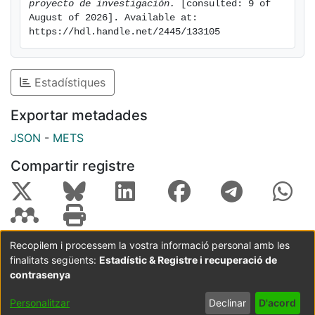
proyecto de investigación.
 [consulted: 9 of 
August of 2026]. Available at: 
https://hdl.handle.net/2445/133105
Estadístiques
Exportar metadades
JSON
-
METS
Compartir registre
Recopilem i processem la vostra informació personal amb les
finalitats següents:
Estadístic & Registre i recuperació de
Coordinació:
CRAI UB
Avís legal
Metadades
subjectes a:
contrasenya
Configuració
Política de
Acord
Personalitzar
Declinar
D'acord
de cookies
privadesa
d'usuari