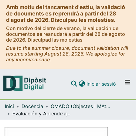
Amb motiu del tancament d'estiu, la validació
de documents es reprendrà a partir del 28
d'agost de 2026. Disculpeu les molèsties.
Con motivo del cierre de verano, la validación de
documentos se reanudará a partir del 28 de agosto
de 2026. Disculpad las molestias
Due to the summer closure, document validation will
resume starting August 28, 2026. We apologize for
any inconvenience.
(current)
Iniciar sessió
Comunitats i col·leccions
Inici
Docència
OMADO (Objectes i MAterials DOcents)
Navega per tot el DD
Evaluación y Aprendizaje y Servicio. Ejemplo de un proyecto de investigación
Com publicar
Contacte