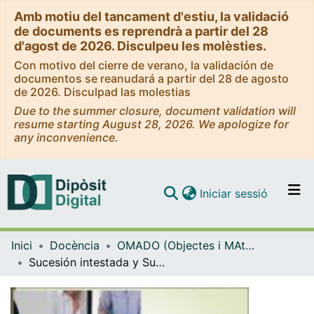
Amb motiu del tancament d'estiu, la validació
de documents es reprendrà a partir del 28
d'agost de 2026. Disculpeu les molèsties.
Con motivo del cierre de verano, la validación de
documentos se reanudará a partir del 28 de agosto
de 2026. Disculpad las molestias
Due to the summer closure, document validation will
resume starting August 28, 2026. We apologize for
any inconvenience.
(current)
Iniciar sessió
Comunitats i col·leccions
Inici
Docència
OMADO (Objectes i MAterials DOcents)
Navega per tot el DD
Sucesión intestada y Sucesión forzosa
Com publicar
Contacte