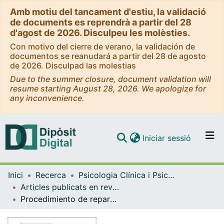
Amb motiu del tancament d'estiu, la validació
de documents es reprendrà a partir del 28
d'agost de 2026. Disculpeu les molèsties.
Con motivo del cierre de verano, la validación de
documentos se reanudará a partir del 28 de agosto
de 2026. Disculpad las molestias
Due to the summer closure, document validation will
resume starting August 28, 2026. We apologize for
any inconvenience.
(current)
Iniciar sessió
Comunitats i col·leccions
Inici
Recerca
Psicologia Clínica i Psicobiologia
Navega per tot el DD
Articles publicats en revistes (Psicologia Clínica i Psicobiologia)
Com publicar
Procedimiento de reparación a víctimas de abuso sexual por representantes de la iglesia católica en Cataluña
Contacte