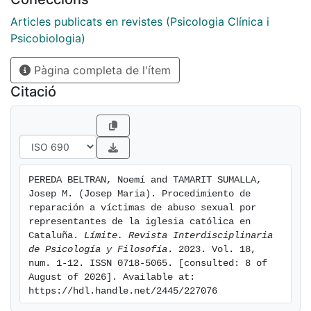
psicosociales y el impacto en el contexto familiar, así
como las demandas de reparación de 13 casos (10
Articles publicats en revistes (Psicologia Clínica i
varones y 2 mujeres) que comparecieron en la
Psicobiologia)
Comisión y que tenían entre 5 y 17 años en el
Pàgina completa de l'ítem
momento en que se cometieron los abusos. Los
resultados muestran lo que ha venido obteniéndose en
Citació
otros estudios internacionales previos respecto a la
violación de la confianza de la víctima y su familia por
parte del victimario, que actuó con total impunidad
dentro de la institución, las graves consecuencias de
los abusos en el desarrollo y en las relaciones
PEREDA BELTRAN, Noemí and TAMARIT SUMALLA, 
familiares, el mantenimiento del secreto por parte de
Josep M. (Josep Maria). Procedimiento de 
la institución, y la necesidad de reparación moral que
reparación a víctimas de abuso sexual por 
la Iglesia española, en general, no ha asumido ni
representantes de la iglesia católica en 
Cataluña. 
Límite. Revista Interdisciplinaria 
facilitado.
de Psicología y Filosofía
. 2023. Vol. 18, 
num. 1-12. ISSN 0718-5065. [consulted: 8 of 
August of 2026]. Available at: 
https://hdl.handle.net/2445/227076