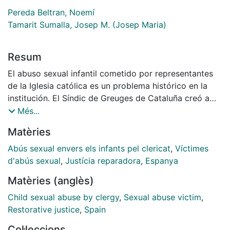
Pereda Beltran, Noemí
Tamarit Sumalla, Josep M. (Josep Maria)
Resum
El abuso sexual infantil cometido por representantes
de la Iglesia católica es un problema histórico en la
institución. El Síndic de Greuges de Cataluña creó a
principios de 2019 una Comisión independiente e
Més...
interdisciplinaria que tenía el mandato de dar
Matèries
respuesta a las necesidades de verdad, justicia y
reparación de las víctimas adultas de casos de abuso
Abús sexual envers els infants pel clericat
,
Víctimes
sexual infantil por parte de la Iglesia católica española
d'abús sexual
,
Justícia reparadora
,
Espanya
ya prescritos. Mediante una entrevista a las personas
Matèries (anglès)
afectadas y la recogida de información
complementaria de la Iglesia, se presentan las
Child sexual abuse by clergy
,
Sexual abuse victim
,
características de los abusos, el victimario, el silencio
Restorative justice
,
Spain
impuesto a las víctimas, las consecuencias
Col·leccions