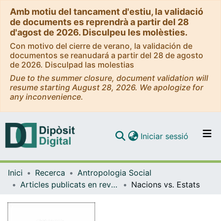
Amb motiu del tancament d'estiu, la validació
de documents es reprendrà a partir del 28
d'agost de 2026. Disculpeu les molèsties.
Con motivo del cierre de verano, la validación de
documentos se reanudará a partir del 28 de agosto
de 2026. Disculpad las molestias
Due to the summer closure, document validation will
resume starting August 28, 2026. We apologize for
any inconvenience.
(current)
Iniciar sessió
Comunitats i col·leccions
Inici
Recerca
Antropologia Social
Navega per tot el DD
Articles publicats en revistes (Antropologia Social)
Nacions vs. Estats
Com publicar
Contacte