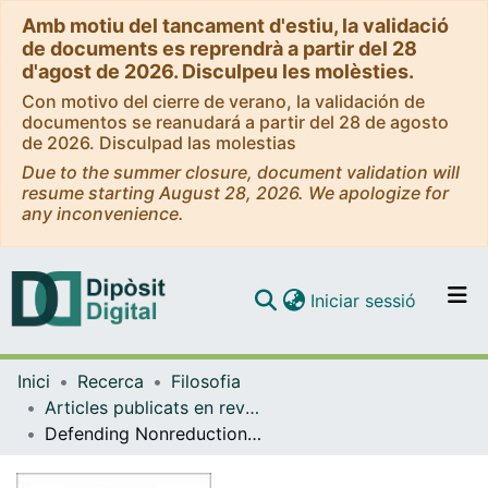
Amb motiu del tancament d'estiu, la validació
de documents es reprendrà a partir del 28
d'agost de 2026. Disculpeu les molèsties.
Con motivo del cierre de verano, la validación de
documentos se reanudará a partir del 28 de agosto
de 2026. Disculpad las molestias
Due to the summer closure, document validation will
resume starting August 28, 2026. We apologize for
any inconvenience.
(current)
Iniciar sessió
Comunitats i col·leccions
Inici
Recerca
Filosofia
Navega per tot el DD
Articles publicats en revistes (Filosofia)
Com publicar
Defending Nonreductionism About Understanding
Contacte