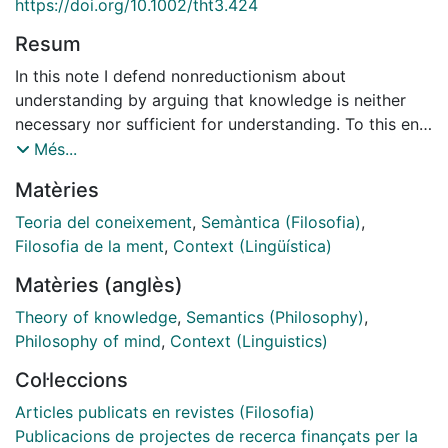
https://doi.org/10.1002/tht3.424
Resum
In this note I defend nonreductionism about
understanding by arguing that knowledge is neither
necessary nor sufficient for understanding. To this end,
I examine Paulina Sliwa's (2015, 2017) novel defence
Més...
of knowledge‐based Reductionism (Reductionism for
Matèries
short). Sliwa claims that one understands why p if and
only if one has a sufficient amount of knowledge why
Teoria del coneixement
,
Semàntica (Filosofia)
,
p. Sliwa contends that Reductionism is supported by
Filosofia de la ment
,
Context (Lingüística)
intuitive verdicts about our uses of 'understanding
Matèries (anglès)
why' and 'knowing why'. In reply, I first argue that
Sliwa's Reductionism leads to a vicious infinite regress.
Theory of knowledge
,
Semantics (Philosophy)
,
Secondly, I defuse the motivation in favour of
Philosophy of mind
,
Context (Linguistics)
Reductionism by showing how the linguistic data can
Col·leccions
be accommodated within a Nonreductionist
framework.
Articles publicats en revistes (Filosofia)
Publicacions de projectes de recerca finançats per la