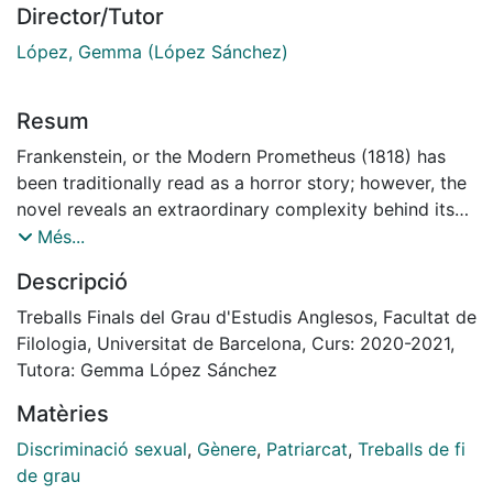
Director/Tutor
López, Gemma (López Sánchez)
Resum
Frankenstein, or the Modern Prometheus (1818) has
been traditionally read as a horror story; however, the
novel reveals an extraordinary complexity behind its
plot insomuch as Mary Shelley’s work is self-aware of
Més...
gender inequalities fostered by a patriarchal world.
Descripció
Shelley uses fiction to critique the sexist ideologies
and praxes of a century marked by scientific
Treballs Finals del Grau d'Estudis Anglesos, Facultat de
rationality and a burning commercial and imperial
Filologia, Universitat de Barcelona, Curs: 2020-2021,
ambition, leading to some of the cultural practices that
Tutora: Gemma López Sánchez
have been historically considered as extremely
Matèries
masculine. In this sense, the aim of this essay is to
analyse how apparently two different contemporary
Discriminació sexual
,
Gènere
,
Patriarcat
,
Treballs de fi
works: Margaret Atwood’s The Handmaid’s Tale (1985)
de grau