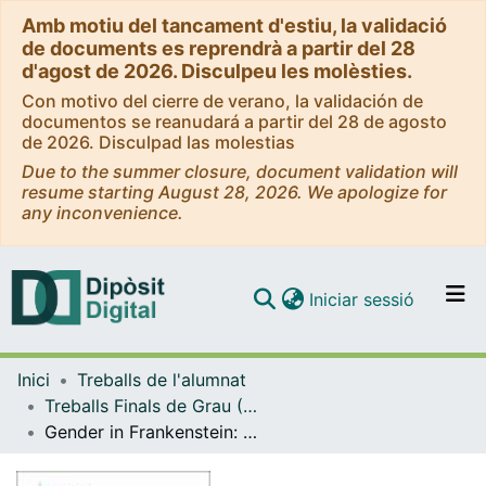
Amb motiu del tancament d'estiu, la validació
de documents es reprendrà a partir del 28
d'agost de 2026. Disculpeu les molèsties.
Con motivo del cierre de verano, la validación de
documentos se reanudará a partir del 28 de agosto
de 2026. Disculpad las molestias
Due to the summer closure, document validation will
resume starting August 28, 2026. We apologize for
any inconvenience.
(current)
Iniciar sessió
Comunitats i col·leccions
Inici
Treballs de l'alumnat
Navega per tot el DD
Treballs Finals de Grau (TFG) - Estudis Anglesos
Com publicar
Gender in Frankenstein: Revisiting Otherness and Identity in The Handmaid’s Tale and Ex Machina
Contacte