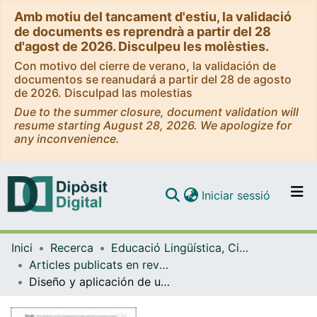
Amb motiu del tancament d'estiu, la validació
de documents es reprendrà a partir del 28
d'agost de 2026. Disculpeu les molèsties.
Con motivo del cierre de verano, la validación de
documentos se reanudará a partir del 28 de agosto
de 2026. Disculpad las molestias
Due to the summer closure, document validation will
resume starting August 28, 2026. We apologize for
any inconvenience.
(current)
Iniciar sessió
Comunitats i col·leccions
Inici
Recerca
Educació Lingüística, Científica i Matemàtica
Navega per tot el DD
Articles publicats en revistes (Educació Lingüística, Científica i Matemàtica)
Com publicar
Diseño y aplicación de una rúbrica de diagnóstico para la escritura creativa literaria en un grupo de estudiantes chilenos de secundaria
Contacte