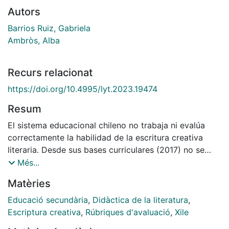
Autors
Barrios Ruiz, Gabriela
Ambròs, Alba
Recurs relacionat
https://doi.org/10.4995/lyt.2023.19474
Resum
El sistema educacional chileno no trabaja ni evalúa
correctamente la habilidad de la escritura creativa
literaria. Desde sus bases curriculares (2017) no se
incluyen objetivos de aprendizaje de este tema en la
Més...
mayor parte de los cursos de secundaria. Por este
Matèries
motivo, el objetivo principal de este artículo es diseñar
y aplicar una rúbrica de diagnóstico a un grupo
Educació secundària
,
Didàctica de la literatura
,
concreto de estudiantes chilenos de secundaria, que
Escriptura creativa
,
Rúbriques d'avaluació
,
Xile
permita evaluar dicha habilidad. A partir de una