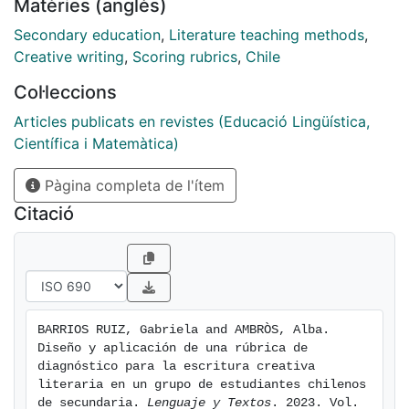
Matèries (anglès)
investigación mayor (grupo de estudiantes chilenos
con n=25) en la que se identificaron diversos
Secondary education
,
Literature teaching methods
,
problemas relacionados a la escritura creativa literaria,
Creative writing
,
Scoring rubrics
,
Chile
fue desarrollada una rúbrica para evaluar aquellos
Col·leccions
aspectos descendidos. El desarrollo de esta rúbrica
tuvo cuatro fases que son importantes para
Articles publicats en revistes (Educació Lingüística,
desarrollar la evaluación y el aprendizaje
Científica i Matemàtica)
significativos. La metodología utilizada es cualitativa y
Pàgina completa de l'ítem
la recolección de datos se basó en la escritura de
cuentos por parte de estudiantes chilenos de
Citació
secundaria. Además, el proceso de construcción de la
rúbrica y sus diferentes fases fueron validadas por
expertos.
BARRIOS RUIZ, Gabriela and AMBRÒS, Alba. 
Diseño y aplicación de una rúbrica de 
diagnóstico para la escritura creativa 
literaria en un grupo de estudiantes chilenos 
de secundaria. 
Lenguaje y Textos
. 2023. Vol. 