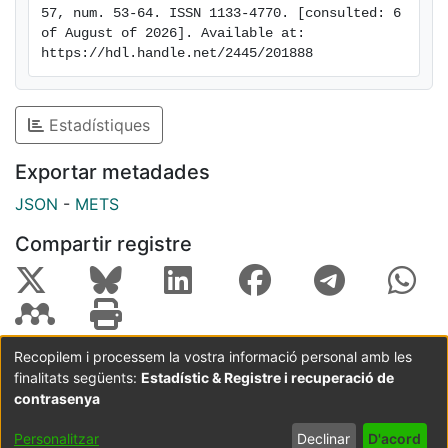
57, num. 53-64. ISSN 1133-4770. [consulted: 6 
of August of 2026]. Available at: 
https://hdl.handle.net/2445/201888
Estadístiques
Exportar metadades
JSON
-
METS
Compartir registre
Recopilem i processem la vostra informació personal amb les
finalitats següents:
Estadístic & Registre i recuperació de
Coordinació:
CRAI UB
Avís legal
Metadades
subjectes a:
contrasenya
Configuració
Política de
Acord
Personalitzar
Declinar
D'acord
de cookies
privadesa
d'usuari