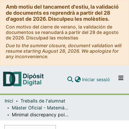
Amb motiu del tancament d'estiu, la validació
de documents es reprendrà a partir del 28
d'agost de 2026. Disculpeu les molèsties.
Con motivo del cierre de verano, la validación de
documentos se reanudará a partir del 28 de agosto
de 2026. Disculpad las molestias
Due to the summer closure, document validation will
resume starting August 28, 2026. We apologize for
any inconvenience.
(current)
Iniciar sessió
Comunitats i col·leccions
Inici
Treballs de l'alumnat
Navega per tot el DD
Màster Oficial - Matemàtica Avançada
Com publicar
Minimal discrepancy points on the sphere
Contacte