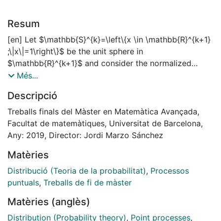
Resum
[en] Let $\mathbb{S}^{k}=\left\{x \in \mathbb{R}^{k+1}
;\|x\|=1\right\}$ be the unit sphere in
$\mathbb{R}^{k+1}$ and consider the normalized
surface area measure $\sigma^{*}$. It is well known
Més...
that a set of $n$ points $x_{1}, \ldots, x_{n} \in
Descripció
\mathbb{S}^{k}$ is asymptotically uniformly
distributed, i.e., the probability measure $\frac{1}{n}
Treballs finals del Màster en Matemàtica Avançada,
\sum_{j=1}^{n} \delta_{x_{j}}$ converges in the weak-
Facultat de matemàtiques, Universitat de Barcelona,
$^{*}$ topology to $\sigma^{*},$ if and only if the
Any: 2019, Director: Jordi Marzo Sánchez
spherical cap discrepancy of the set $P=\left\{x_{1},
Matèries
\ldots, x_{n}\right\},$ defined as
\[
Distribució (Teoria de la probabilitat)
,
Processos
\mathbb{D}_{n}(P)=\sup _{C(x, t) \subset
puntuals
,
Treballs de fi de màster
S^{k}}\left|\operatorname{card}(P \cap C(x, t))-n
Matèries (anglès)
\sigma^{*}(C(x, t))\right|
\]
Distribution (Probability theory)
,
Point processes
,