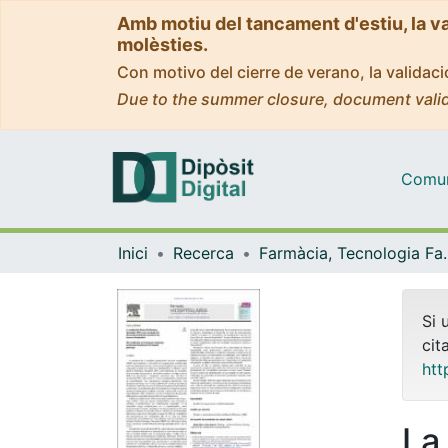
Amb motiu del tancament d'estiu, la v
molèsties.
Con motivo del cierre de verano, la valida
Due to the summer closure, document valid
Comuni
Inici
Recerca
Farmàcia, Tecnolog
Si 
cit
htt
La