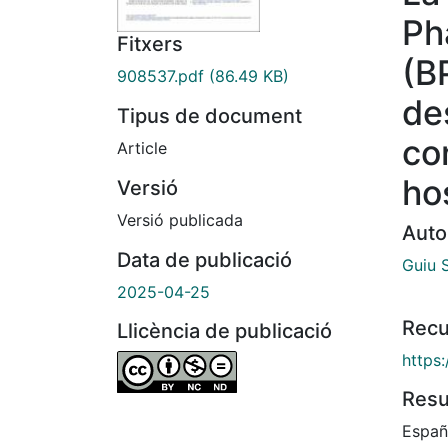
Ph
Fitxers
(B
908537.pdf
(86.49 KB)
de
Tipus de document
co
Article
ho
Versió
Versió publicada
Auto
Data de publicació
Guiu 
2025-04-25
Recu
Llicència de publicació
https:
Res
Españ