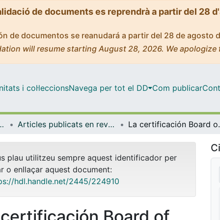
alidació de documents es reprendrà a partir del 28 d
ción de documentos se reanudará a partir del 28 de agosto 
ation will resume starting August 28, 2026. We apologize 
tats i col·leccions
Navega per tot el DD
Com publicar
Cont
ia Farmacèutica i Fisicoquímica
Articles publicats en revistes (Farmàcia, Tecnologia Farmacèutica i Fisicoquímica)
La certificación Board of Pharmacy Speci
Ci
us plau utilitzeu sempre aquest identificador per
ar o enllaçar aquest document:
ps://hdl.handle.net/2445/224910
 certificación Board of