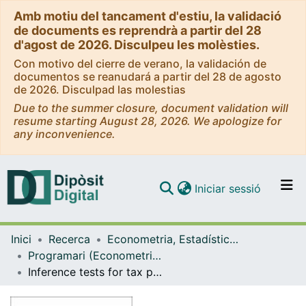
Amb motiu del tancament d'estiu, la validació
de documents es reprendrà a partir del 28
d'agost de 2026. Disculpeu les molèsties.
Con motivo del cierre de verano, la validación de
documentos se reanudará a partir del 28 de agosto
de 2026. Disculpad las molestias
Due to the summer closure, document validation will
resume starting August 28, 2026. We apologize for
any inconvenience.
(current)
Iniciar sessió
Comunitats i col·leccions
Inici
Recerca
Econometria, Estadística i Economia Aplicada
Navega per tot el DD
Programari (Econometria, Estadística i Economia Aplicada)
Com publicar
Inference tests for tax progressivity and income redistribution: the suits approach”. A SAS Macro to estimate indices and standard errors"
Contacte