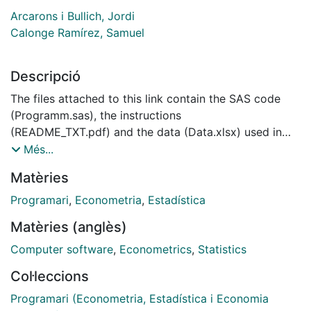
Arcarons i Bullich, Jordi
Calonge Ramírez, Samuel
Descripció
The files attached to this link contain the SAS code
(Programm.sas), the instructions
(README_TXT.pdf) and the data (Data.xlsx) used in
the article published in Journal of Income Inequality.
Més...
Matèries
Programari
,
Econometria
,
Estadística
Matèries (anglès)
Computer software
,
Econometrics
,
Statistics
Col·leccions
Programari (Econometria, Estadística i Economia