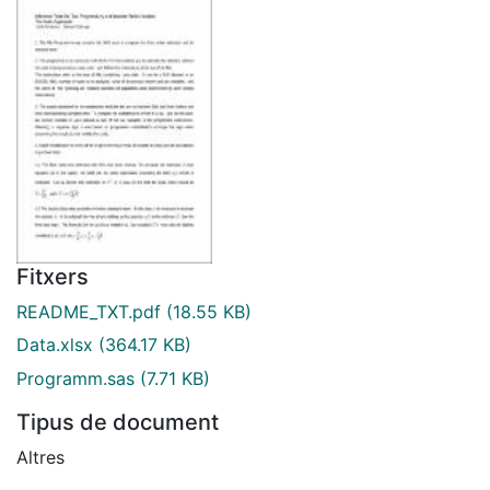
Fitxers
README_TXT.pdf
(18.55 KB)
Data.xlsx
(364.17 KB)
Programm.sas
(7.71 KB)
Tipus de document
Altres