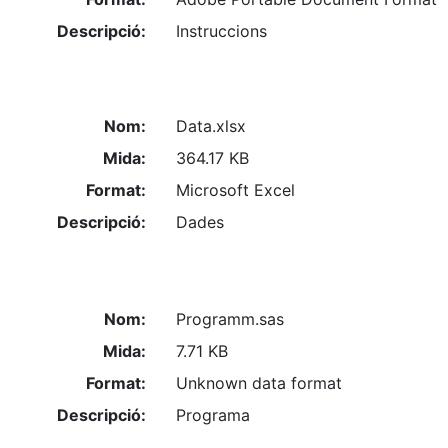
Descripció:
Instruccions
Nom:
Data.xlsx
Mida:
364.17 KB
Format:
Microsoft Excel
Descripció:
Dades
Nom:
Programm.sas
Mida:
7.71 KB
Format:
Unknown data format
Descripció:
Programa