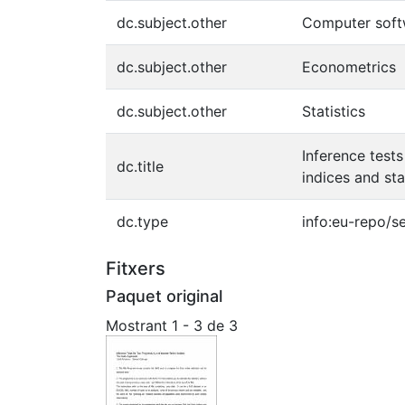
dc.subject.other
Computer soft
dc.subject.other
Econometrics
dc.subject.other
Statistics
Inference tests
dc.title
indices and st
dc.type
info:eu-repo/s
Fitxers
Paquet original
Mostrant
1 - 3 de 3