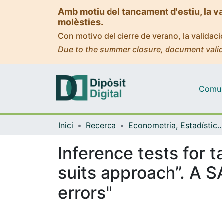
Amb motiu del tancament d'estiu, la v
molèsties.
Con motivo del cierre de verano, la valida
Due to the summer closure, document valid
Comuni
Inici
Recerca
Econometria, Estadística i Econom
Inference tests for t
suits approach”. A 
errors"