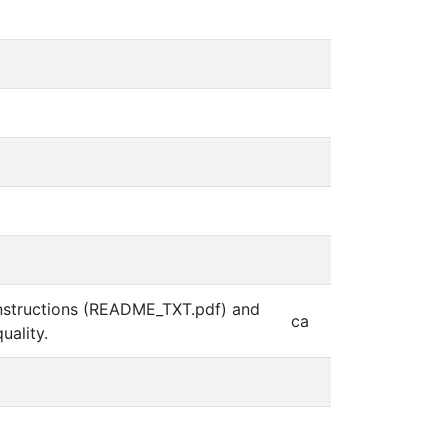
 instructions (README_TXT.pdf) and
ca
uality.