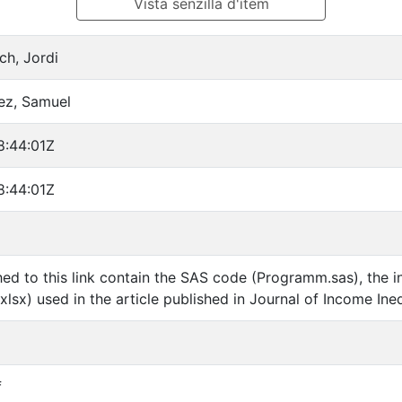
Vista senzilla d'ítem
ich, Jordi
ez, Samuel
:44:01Z
:44:01Z
ched to this link contain the SAS code (Programm.sas), the
xlsx) used in the article published in Journal of Income Ineq
f