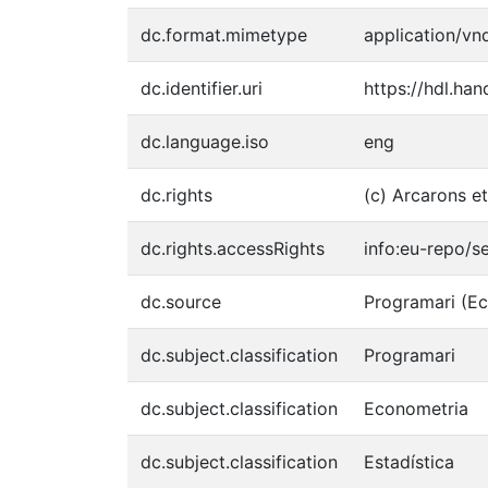
dc.format.mimetype
application/vn
dc.identifier.uri
https://hdl.ha
dc.language.iso
eng
dc.rights
(c) Arcarons et
dc.rights.accessRights
info:eu-repo/
dc.source
Programari (Ec
dc.subject.classification
Programari
dc.subject.classification
Econometria
dc.subject.classification
Estadística