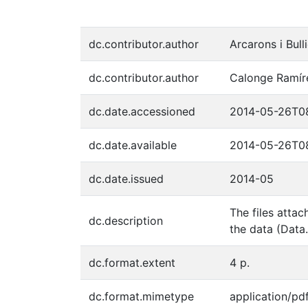
dc.contributor.author
Arcarons i Bull
dc.contributor.author
Calonge Ramír
dc.date.accessioned
2014-05-26T08
dc.date.available
2014-05-26T08
dc.date.issued
2014-05
The files atta
dc.description
the data (Data.
dc.format.extent
4 p.
dc.format.mimetype
application/pd