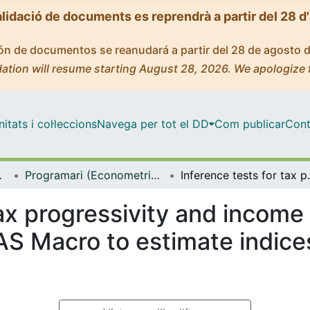
alidació de documents es reprendrà a partir del 28 d
ción de documentos se reanudará a partir del 28 de agosto 
ation will resume starting August 28, 2026. We apologize 
tats i col·leccions
Navega per tot el DD
Com publicar
Cont
ia Aplicada
Programari (Econometria, Estadística i Economia Aplicada)
Inference tests for tax progressivity and 
ax progressivity and income 
SAS Macro to estimate indic