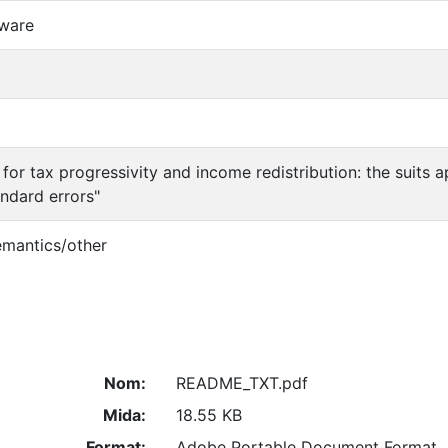
ware
 for tax progressivity and income redistribution: the suits
andard errors"
emantics/other
Nom:
README_TXT.pdf
Mida:
18.55 KB
Format:
Adobe Portable Document Format