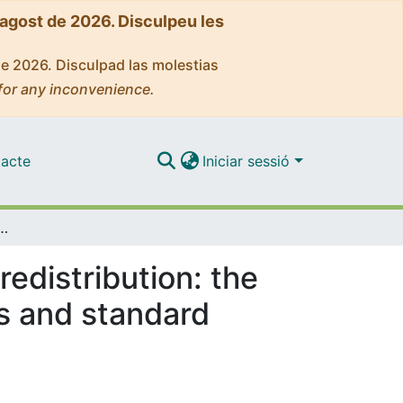
'agost de 2026. Disculpeu les
de 2026. Disculpad las molestias
for any inconvenience.
acte
Iniciar sessió
income redistribution: the suits approach”. A SAS Macro to estimate indices and standard errors"
redistribution: the
es and standard