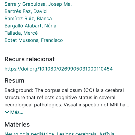
Serra y Grabulosa, Josep Ma.
Bartrés Faz, David
Ramírez Ruiz, Blanca
Bargalló Alabart, Núria
Tallada, Mercé
Botet Mussons, Francisco
Recurs relacionat
https://doi.org/10.1080/0269905031000110454
Resum
Background: The corpus callosum (CC) is a cerebral
structure that reflects cognitive status in several
neurological pathologies. Visual inspection of MRI has
shown that hypoxic-ischemic encephalopathy (HIE)
Més...
causes callosal damage. Primary objective: To quantify
Matèries
the CC surface in a sample of patients with
antecedents of HIE and a group of matched controls.
Neurologia pediàtrica
,
Lesions cerebrals
,
Asfíxia