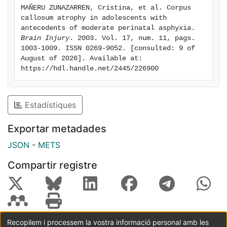
MAÑERU ZUNAZARREN, Cristina, et al. Corpus 
callosum atrophy in adolescents with 
antecedents of moderate perinatal asphyxia. 
Brain Injury
. 2003. Vol. 17, num. 11, pags. 
1003-1009. ISSN 0269-9052. [consulted: 9 of 
August of 2026]. Available at: 
https://hdl.handle.net/2445/226900
Estadístiques
Exportar metadades
JSON
-
METS
Compartir registre
Recopilem i processem la vostra informació personal amb les