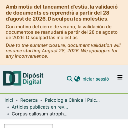
Amb motiu del tancament d'estiu, la validació
de documents es reprendrà a partir del 28
d'agost de 2026. Disculpeu les molèsties.
Con motivo del cierre de verano, la validación de
documentos se reanudará a partir del 28 de agosto
de 2026. Disculpad las molestias
Due to the summer closure, document validation will
resume starting August 28, 2026. We apologize for
any inconvenience.
(current)
Iniciar sessió
Comunitats i col·leccions
Inici
Recerca
Psicologia Clínica i Psicobiologia
Navega per tot el DD
Articles publicats en revistes (Psicologia Clínica i Psicobiologia)
Com publicar
Corpus callosum atrophy in adolescents with antecedents of moderate perinatal asphyxia
Contacte