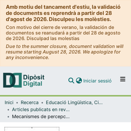
Amb motiu del tancament d'estiu, la validació
de documents es reprendrà a partir del 28
d'agost de 2026. Disculpeu les molèsties.
Con motivo del cierre de verano, la validación de
documentos se reanudará a partir del 28 de agosto
de 2026. Disculpad las molestias
Due to the summer closure, document validation will
resume starting August 28, 2026. We apologize for
any inconvenience.
(current)
Iniciar sessió
Comunitats i col·leccions
Inici
Recerca
Educació Lingüística, Científica i Matemàtica
Navega per tot el DD
Articles publicats en revistes (Educació Lingüística, Científica i Matemàtica)
Com publicar
Mecanismes de percepció de la poesia visual: Brossa i Viladot, 1970
Contacte