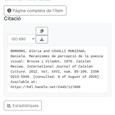
research study. By contrasting the results from the
Pàgina completa de l'ítem
analysis we conclude that there are many similarities in
the meaning making process undertaken by the
Citació
readers considered, especially between non expert
readers and current critical examination. Readers try
to make sense of the poems in rational ways, more
than drawing from emotions and feelings.
Nevertheless, they still show personal implication
BORDONS, Glòria and CAVALLI MUNIZAGA, 
while explaining the poems.
Daniela. Mecanismes de percepció de la poesia 
visual: Brossa i Viladot, 1970. 
Catalan 
Review. International Journal of Catalan 
Culture
. 2012. Vol. XXVI, num. 85-106. ISSN 
0213-5949. [consulted: 9 of August of 2026]. 
Available at: 
https://hdl.handle.net/2445/117808
Estadístiques