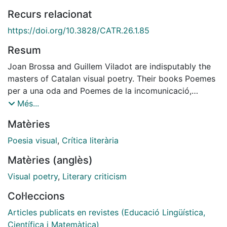
Recurs relacionat
https://doi.org/10.3828/CATR.26.1.85
Resum
Joan Brossa and Guillem Viladot are indisputably the
masters of Catalan visual poetry. Their books Poemes
per a una oda and Poemes de la incomunicació,
published in 1970, not only show the common traits of
Més...
their work, but also mark a milestone in the
Matèries
development of this kind of poetry. This paper focuses
on reader's reception through analyzing different
Poesia visual
,
Crítica literària
types of responses to these authors' books. And it
Matèries (anglès)
does so by considering: 1) the reception of their time,
from comments by the authors and the Catalan press;
Visual poetry
,
Literary criticism
2) the critical examination of the formal, thematic and
Col·leccions
contextual elements of this works of poetry; and 3)
the reception of contemporary non expert readers,
Articles publicats en revistes (Educació Lingüística,
which is done by showing the results of an exploratory
Científica i Matemàtica)