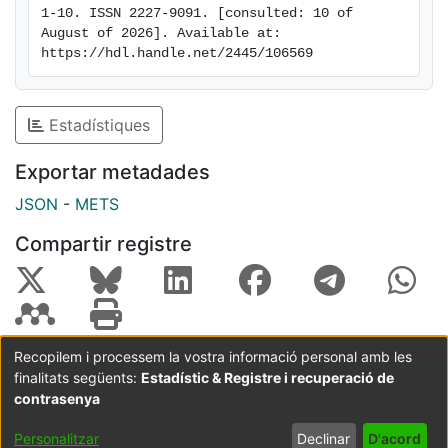
1-10. ISSN 2227-9091. [consulted: 10 of 
August of 2026]. Available at: 
https://hdl.handle.net/2445/106569
Estadístiques
Exportar metadades
JSON
-
METS
Compartir registre
Recopilem i processem la vostra informació personal amb les
finalitats següents:
Estadístic & Registre i recuperació de
Coordinació:
CRAI UB
Avís legal
Metadades
subjectes a:
contrasenya
Configuració
Política de
Acord
Personalitzar
Declinar
D'acord
de cookies
privadesa
d'usuari