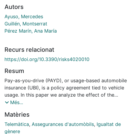
Autors
Ayuso, Mercedes
Guillén, Montserrat
Pérez Marín, Ana María
Recurs relacionat
https://doi.org/10.3390/risks4020010
Resum
Pay-as-you-drive (PAYD), or usage-based automobile
insurance (UBI), is a policy agreement tied to vehicle
usage. In this paper we analyze the effect of the
distance traveled on the risk of accidents among
Més...
young drivers with a PAYD policy. We use regression
Matèries
models for survival data to estimate how long it takes
them to have their first accident at fault during the
Telemàtica
,
Assegurances d'automòbils
,
Igualtat de
coverage period. Our empirical application with real
gènere