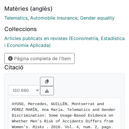
data is presented and shows that gender differences
Matèries (anglès)
are mainly attributable to the intensity of use. Indeed,
although gender has a significant effect in explaining
Telematics
,
Automobile insurance
,
Gender equality
the time to the first crash, this effect is no longer
Col·leccions
significant when the average distance traveled per day
is introduced in the model. This suggests that gender
Articles publicats en revistes (Econometria, Estadística
differences in the risk of accidents are, to a large
i Economia Aplicada)
extent, attributable to the fact that men drive more
Pàgina completa de l'ítem
often than women. Estimates of the time to the first
accident for different driver risk types are presented.
Citació
We conclude that no gender discrimination is
necessary if telematics provides enough information
on driving habits
AYUSO, Mercedes, GUILLÉN, Montserrat and 
PÉREZ MARÍN, Ana María. Telematics and Gender 
Discrimination: Some Usage-Based Evidence on 
Whether Men's Risk of Accidents Differs from 
Women's. 
Risks 
. 2016. Vol. 4, num. 2, pags. 