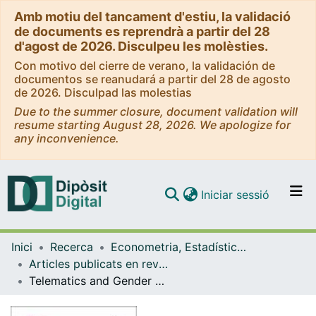
Amb motiu del tancament d'estiu, la validació
de documents es reprendrà a partir del 28
d'agost de 2026. Disculpeu les molèsties.
Con motivo del cierre de verano, la validación de
documentos se reanudará a partir del 28 de agosto
de 2026. Disculpad las molestias
Due to the summer closure, document validation will
resume starting August 28, 2026. We apologize for
any inconvenience.
(current)
Iniciar sessió
Comunitats i col·leccions
Inici
Recerca
Econometria, Estadística i Economia Aplicada
Navega per tot el DD
Articles publicats en revistes (Econometria, Estadística i Economia Aplicada)
Com publicar
Telematics and Gender Discrimination: Some Usage-Based Evidence on Whether Men's Risk of Accidents Differs from Women's
Contacte