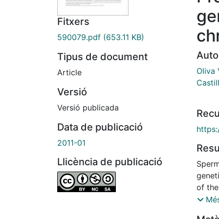
ge
Fitxers
ch
590079.pdf
(653.11 KB)
Auto
Tipus de document
Oliva 
Article
Castil
Versió
Versió publicada
Recu
Data de publicació
https:
2011-01
Res
Llicència de publicació
Sperm
genet
of the
identi
Més
sperma