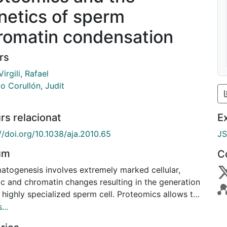
netics of sperm
romatin condensation
rs
Virgili, Rafael
lo Corullón, Judit
rs relacionat
E
//doi.org/10.1038/aja.2010.65
J
um
C
atogenesis involves extremely marked cellular,
ic and chromatin changes resulting in the generation
 highly specialized sperm cell. Proteomics allows the
fication of the proteins that compose the
...
togenic cells and the study of their function. The