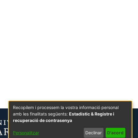
Recopilem i processem la vostra informació personal
amb les finalitats següents:
Estadístic & Registre i
recuperació de contrasenya
Personalitzar
Declinar
D'acord