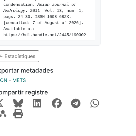
condensation. 
Asian Journal of 
Andrology
. 2011. Vol. 13, num. 1, 
pags. 24-30. ISSN 1008-682X. 
[consulted: 7 of August of 2026]. 
Available at: 
https://hdl.handle.net/2445/190302
Estadístiques
xportar metadades
SON
-
METS
ompartir registre