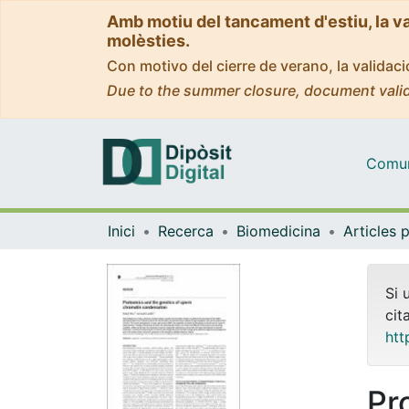
Amb motiu del tancament d'estiu, la v
molèsties.
Con motivo del cierre de verano, la valida
Due to the summer closure, document valid
Comuni
Inici
Recerca
Biomedicina
Si 
cit
htt
Pr