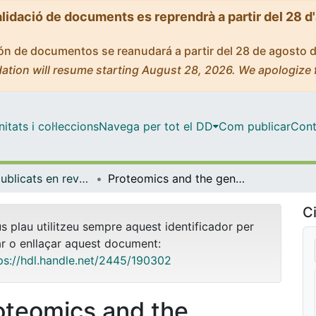
alidació de documents es reprendrà a partir del 28 d
ción de documentos se reanudará a partir del 28 de agosto 
ation will resume starting August 28, 2026. We apologize 
tats i col·leccions
Navega per tot el DD
Com publicar
Cont
Articles publicats en revistes (Biomedicina)
Proteomics and the genetics of sperm chromatin condensation
Ci
us plau utilitzeu sempre aquest identificador per
ar o enllaçar aquest document:
ps://hdl.handle.net/2445/190302
oteomics and the