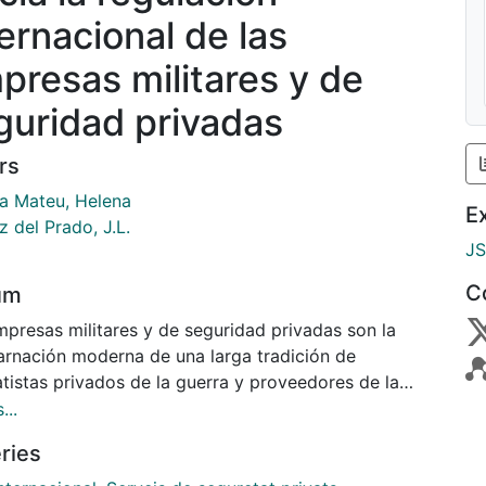
ternacional de las
presas militares y de
guridad privadas
rs
ja Mateu, Helena
E
 del Prado, J.L.
J
C
um
mpresas militares y de seguridad privadas son la
arnación moderna de una larga tradición de
tistas privados de la guerra y proveedores de la
 física: corsarios, bucaneros y mercenarios. La
...
ración de Paris de 1856 sobre el derecho marítimo
ries
 las patentes de corso a contratistas privados. En
o a los mercenarios, que habían prácticamente