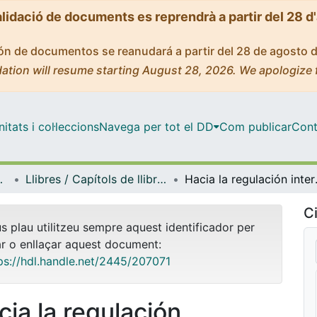
alidació de documents es reprendrà a partir del 28 d
ción de documentos se reanudará a partir del 28 de agosto 
ation will resume starting August 28, 2026. We apologize 
tats i col·leccions
Navega per tot el DD
Com publicar
Cont
i Relacions Internacional
Llibres / Capítols de llibre (Dret Penal i Criminologia, i Dret Internacional Públic i Relacions Internacionals)
Hacia la regulación
Ci
us plau utilitzeu sempre aquest identificador per
ar o enllaçar aquest document:
ps://hdl.handle.net/2445/207071
cia la regulación