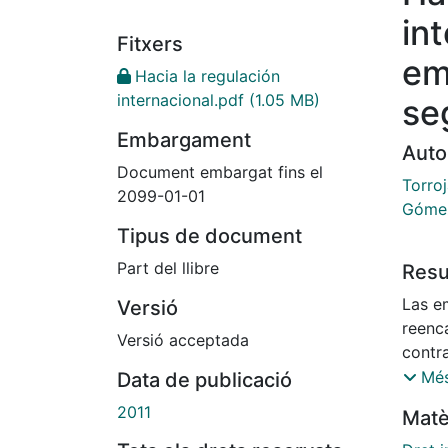
in
Fitxers
em
Hacia la regulación
internacional.pdf
(1.05 MB)
se
Embargament
Auto
Document embargat fins el
Torro
2099-01-01
Gómez
Tipus de document
Part del llibre
Res
Las e
Versió
reenc
Versió acceptada
contra
fuerza
Més
Data de publicació
Decla
2011
Matè
abolió
cuant