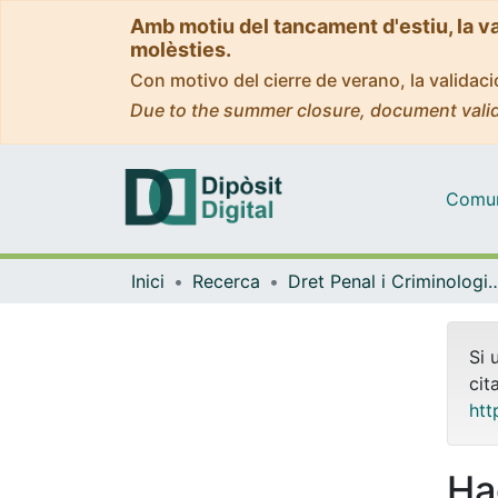
Amb motiu del tancament d'estiu, la v
molèsties.
Con motivo del cierre de verano, la valida
Due to the summer closure, document valid
Comuni
Inici
Recerca
Dret Penal i Criminologia, i Dret Internacional Públic 
Si 
cit
htt
Ha