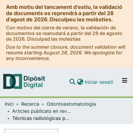
Amb motiu del tancament d'estiu, la validació
de documents es reprendrà a partir del 28
d'agost de 2026. Disculpeu les molèsties.
Con motivo del cierre de verano, la validación de
documentos se reanudará a partir del 28 de agosto
de 2026. Disculpad las molestias
Due to the summer closure, document validation will
resume starting August 28, 2026. We apologize for
any inconvenience.
(current)
Iniciar sessió
Comunitats i col·leccions
Inici
Recerca
Odontoestomatologia
Navega per tot el DD
Articles publicats en revistes (Odontoestomatologia)
Com publicar
Técnicas radiológicas para la identificación anatómica del conducto dentario inferior respecto al tercer molar inferior
Contacte