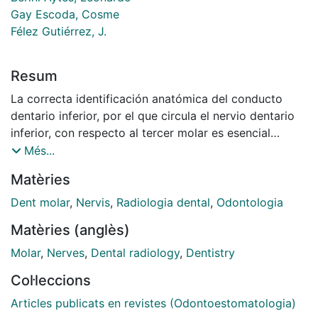
Gay Escoda, Cosme
Félez Gutiérrez, J.
Resum
La correcta identificación anatómica del conducto
dentario inferior, por el que circula el nervio dentario
inferior, con respecto al tercer molar es esencial
cuando es preciso practicar la exéresis de los cordales
Més...
inferiores incluidos, puesto que la proximidad de
Matèries
ambas estructuras condiciona la posibilidad de
lesionar dicho nervio. En este artículo, se revisa el
Dent molar
,
Nervis
,
Radiologia dental
,
Odontologia
estudio radiológico del conducto dentario inferior y se
Matèries (anglès)
comentan las diferentes técnicas de diagnóstico por la
imagen (ortopantomografía, radiografías periapicales
Molar
,
Nerves
,
Dental radiology
,
Dentistry
y oclusales y tomografía axial computadorizada), así
Col·leccions
como sus diversas indicaciones y los signos
radiológicos útiles para determinar la situación y
Articles publicats en revistes (Odontoestomatologia)