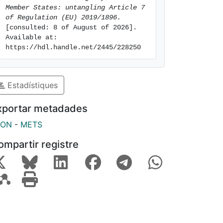
Member States: untangling Article 7 
of Regulation (EU) 2019/1896.
[consulted: 8 of August of 2026]. 
Available at: 
https://hdl.handle.net/2445/228250
Estadístiques
xportar metadades
SON
-
METS
ompartir registre