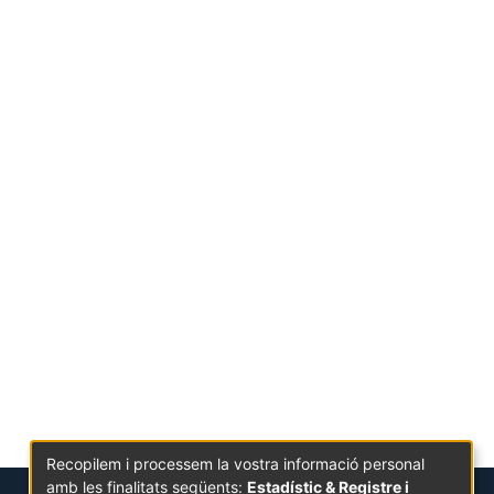
Recopilem i processem la vostra informació personal
amb les finalitats següents:
Estadístic & Registre i