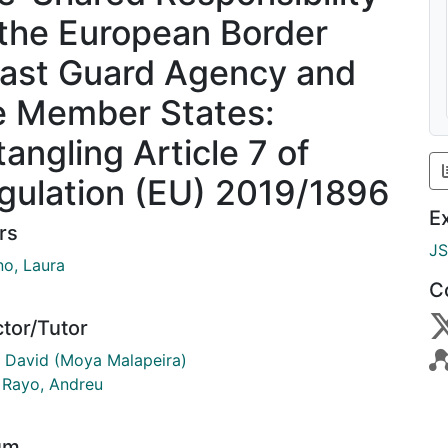
 the European Border
ast Guard Agency and
e Member States:
tangling Article 7 of
gulation (EU) 2019/1896
E
rs
J
no, Laura
C
ctor/Tutor
 David (Moya Malapeira)
i Rayo, Andreu
um