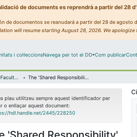
alidació de documents es reprendrà a partir del 28 d
ción de documentos se reanudará a partir del 28 de agosto 
ation will resume starting August 28, 2026. We apologize 
tats i col·leccions
Navega per tot el DD
Com publicar
Cont
Tesis Doctorals - Facultat - Dret
The 'Shared Responsibility' of the European Border Coast Guard Agency and the Member States: untangling Article 7 of Regulation (EU) 2019/1896
Ci
us plau utilitzeu sempre aquest identificador per
ar o enllaçar aquest document:
ps://hdl.handle.net/2445/228250
e 'Shared Responsibility'