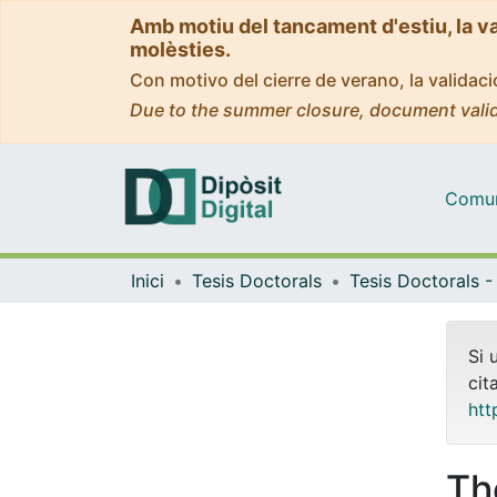
Amb motiu del tancament d'estiu, la v
molèsties.
Con motivo del cierre de verano, la valida
Due to the summer closure, document valid
Comuni
Inici
Tesis Doctorals
Si 
cit
htt
Th