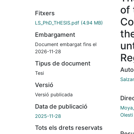
of
Fitxers
Co
LS_PhD_THESIS.pdf
(4.94 MB)
th
Embargament
un
Document embargat fins el
2026-11-28
Re
Tipus de document
Auto
Tesi
Salza
Versió
Versió publicada
Dire
Data de publicació
Moya,
Olest
2025-11-28
Tots els drets reservats
Res