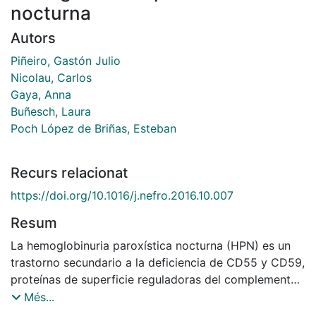
nocturna
Autors
Piñeiro, Gastón Julio
Nicolau, Carlos
Gaya, Anna
Buñesch, Laura
Poch López de Briñas, Esteban
Recurs relacionat
https://doi.org/10.1016/j.nefro.2016.10.007
Resum
La hemoglobinuria paroxística nocturna (HPN) es un
trastorno secundario a la deficiencia de CD55 y CD59,
proteínas de superficie reguladoras del complemento,
resultando en hemólisis crónica mediada por el
Més...
complemento1. La afectación renal oscila entre la