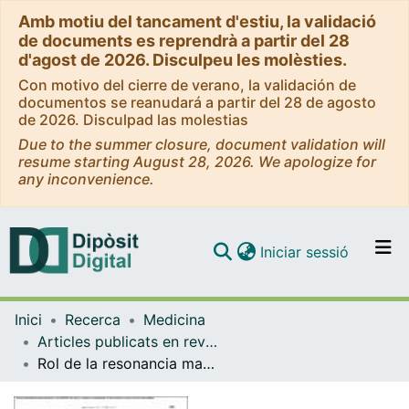
Amb motiu del tancament d'estiu, la validació
de documents es reprendrà a partir del 28
d'agost de 2026. Disculpeu les molèsties.
Con motivo del cierre de verano, la validación de
documentos se reanudará a partir del 28 de agosto
de 2026. Disculpad las molestias
Due to the summer closure, document validation will
resume starting August 28, 2026. We apologize for
any inconvenience.
(current)
Iniciar sessió
Comunitats i col·leccions
Inici
Recerca
Medicina
Navega per tot el DD
Articles publicats en revistes (Medicina)
Com publicar
Rol de la resonancia magnética renal en la monitorización del aclaramiento de los depósitos de hemosiderina en la hemoglobinuria paroxística nocturna
Contacte