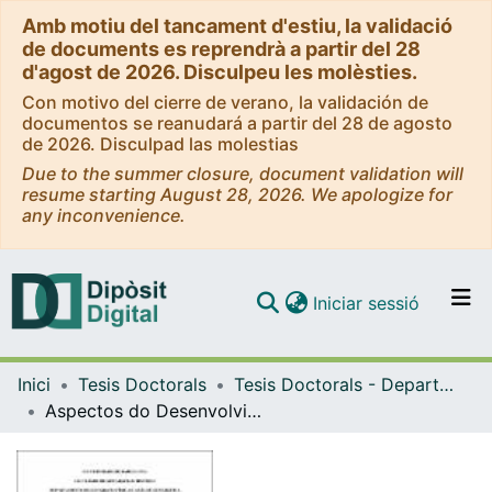
Amb motiu del tancament d'estiu, la validació
de documents es reprendrà a partir del 28
d'agost de 2026. Disculpeu les molèsties.
Con motivo del cierre de verano, la validación de
documentos se reanudará a partir del 28 de agosto
de 2026. Disculpad las molestias
Due to the summer closure, document validation will
resume starting August 28, 2026. We apologize for
any inconvenience.
(current)
Iniciar sessió
Comunitats i col·leccions
Inici
Tesis Doctorals
Tesis Doctorals - Departament - Geografia Física i Anàlisi Geogràfica Regional
Navega per tot el DD
Aspectos do Desenvolvimiento Regional no Recôncavo Sul Baiano
Com publicar
Contacte