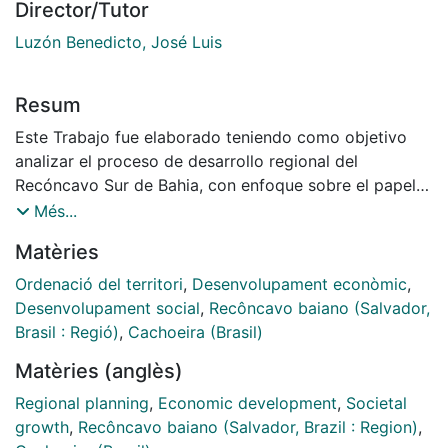
Director/Tutor
Luzón Benedicto, José Luis
Resum
Este Trabajo fue elaborado teniendo como objetivo
analizar el proceso de desarrollo regional del
Recóncavo Sur de Bahia, con enfoque sobre el papel
que el municipio de Cachoeira viene desempeñando
Més...
en este contexto, con la finalidad de identificar la
Matèries
influencia de la globalización sobre el desarrollo en las
acciones que auxilian un planeamiento regional y local,
Ordenació del territori
,
Desenvolupament econòmic
,
con el objetivo de garantizar una adecuada calidad de
Desenvolupament social
,
Recôncavo baiano (Salvador,
vida a la comunidad. Se utilizó la metodología bajo los
Brasil : Regió)
,
Cachoeira (Brasil)
estudios de Santos (1994) y Benko (1999), para
Matèries (anglès)
analizar los efectos de la globalización sobre el
desarrollo del área de estudio; de Luzón & Spínola
Regional planning
,
Economic development
,
Societal
(2001), para el desarrollo regional y local; y de Lage
growth
,
Recôncavo baiano (Salvador, Brazil : Region)
,