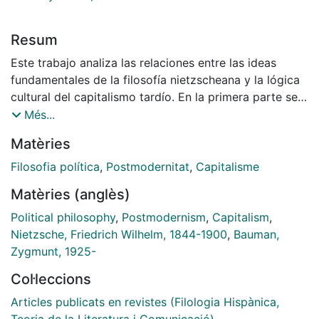
Resum
Este trabajo analiza las relaciones entre las ideas
fundamentales de la filosofía nietzscheana y la lógica
cultural del capitalismo tardío. En la primera parte se
realiza una breve exposición de la doctrina
Més...
nietzscheana; en la segunda se estudia hasta qué
Matèries
punto dicha doctrina coincide con los presupuestos
filosóficos del capitalismo tardío; y en la tercera se
Filosofia política
,
Postmodernitat
,
Capitalisme
reflexiona acerca del tipo de conexión (de
Matèries (anglès)
anticipación o de reciclaje) que se da entre ambas.
Political philosophy
,
Postmodernism
,
Capitalism
,
Nietzsche, Friedrich Wilhelm, 1844-1900
,
Bauman,
Zygmunt, 1925-
Col·leccions
Articles publicats en revistes (Filologia Hispànica,