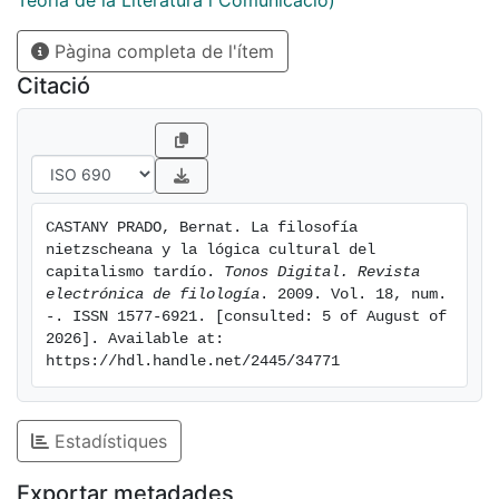
Teoria de la Literatura i Comunicació)
Pàgina completa de l'ítem
Citació
CASTANY PRADO, Bernat. La filosofía 
nietzscheana y la lógica cultural del 
capitalismo tardío. 
Tonos Digital. Revista 
electrónica de filología
. 2009. Vol. 18, num. 
-. ISSN 1577-6921. [consulted: 5 of August of 
2026]. Available at: 
https://hdl.handle.net/2445/34771
Estadístiques
Exportar metadades