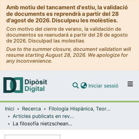
Amb motiu del tancament d'estiu, la validació
de documents es reprendrà a partir del 28
d'agost de 2026. Disculpeu les molèsties.
Con motivo del cierre de verano, la validación de
documentos se reanudará a partir del 28 de agosto
de 2026. Disculpad las molestias
Due to the summer closure, document validation will
resume starting August 28, 2026. We apologize for
any inconvenience.
(current)
Iniciar sessió
Comunitats i col·leccions
Inici
Recerca
Filologia Hispànica, Teoria de la Literatura i Comunicació
Navega per tot el DD
Articles publicats en revistes (Filologia Hispànica, Teoria de la Literatura i Comunicació)
Com publicar
La filosofía nietzscheana y la lógica cultural del capitalismo tardío
Contacte