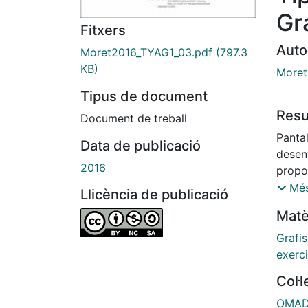
Gr
Fitxers
Auto
Moret2016_TYAG1_03.pdf
(797.3
KB)
Moret,
Tipus de document
Res
Document de treball
Pantal
Data de publicació
desen
2016
propo
Tipogr
Més
Llicència de publicació
Dissen
Matè
Grafi
exerci
Col·
OMADO