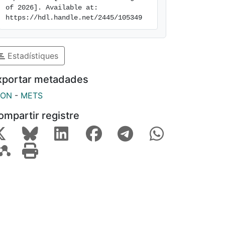
of 2026]. Available at: 
https://hdl.handle.net/2445/105349
Estadístiques
xportar metadades
SON
-
METS
ompartir registre