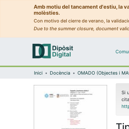
Amb motiu del tancament d'estiu, la v
molèsties.
Con motivo del cierre de verano, la valida
Due to the summer closure, document valid
Comuni
Inici
Docència
Si 
cit
htt
Ti