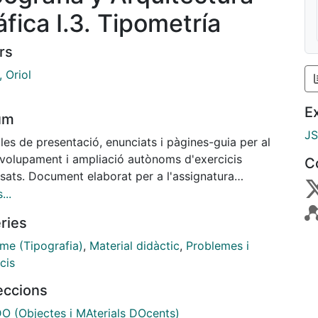
áfica I.3. Tipometría
rs
 Oriol
E
um
J
les de presentació, enunciats i pàgines-guia per al
volupament i ampliació autònoms d'exercicis
C
sats. Document elaborat per a l'assignatura
afía y Arquitectura Gráfica I (2n curs, Grau de
...
y UB-UNIBA), modalitat en línia.
ries
sme (Tipografia)
,
Material didàctic
,
Problemes i
cis
leccions
 (Objectes i MAterials DOcents)