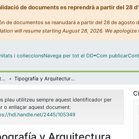
alidació de documents es reprendrà a partir del 28 d
ción de documentos se reanudará a partir del 28 de agosto 
ation will resume starting August 28, 2026. We apologize 
tats i col·leccions
Navega per tot el DD
Com publicar
Cont
OMADO (Objectes i MAterials DOcents)
Tipografía y Arquitectura Gráfica I.3. Tipometría
Ci
us plau utilitzeu sempre aquest identificador per
ar o enllaçar aquest document:
ps://hdl.handle.net/2445/105349
pografía y Arquitectura