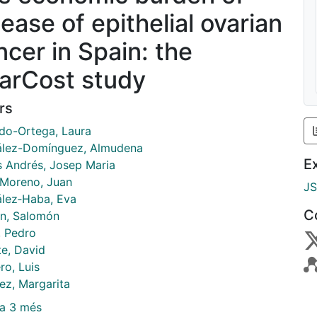
sease of epithelial ovarian
ncer in Spain: the
arCost study
rs
do-Ortega, Laura
lez-Domínguez, Almudena
E
s Andrés, Josep Maria
-Moreno, Juan
J
lez‑Haba, Eva
C
n, Salomón
, Pedro
te, David
ro, Luis
ez, Margarita
a 3 més