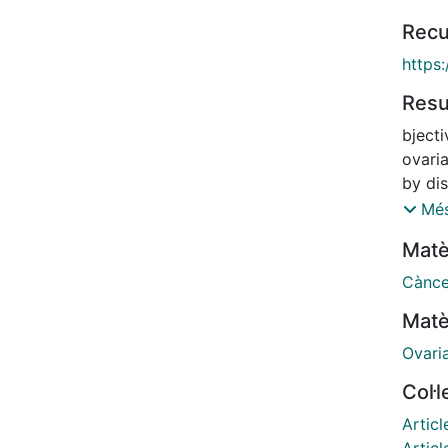
Recu
https
Res
bjecti
ovari
by di
Marko
Més
natura
Matè
time 
euros.
Cànce
estim
Matè
(DHC) 
medica
Ovari
hospit
Col·
Direc
inform
Articl
produ