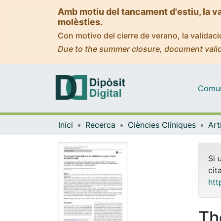
Amb motiu del tancament d'estiu, la v
molèsties.
Con motivo del cierre de verano, la valida
Due to the summer closure, document valid
Comuni
Inici
Recerca
Ciències Clíniques
Si 
cit
htt
Th