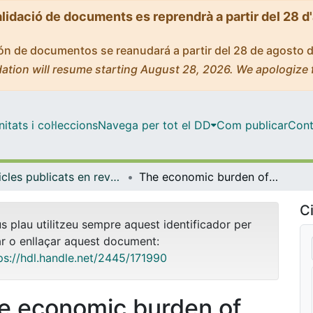
alidació de documents es reprendrà a partir del 28 d
ción de documentos se reanudará a partir del 28 de agosto 
ation will resume starting August 28, 2026. We apologize 
tats i col·leccions
Navega per tot el DD
Com publicar
Cont
Articles publicats en revistes (Ciències Clíniques)
The economic burden of disease of epithelial ovarian cancer in Spain: the OvarCost study
Ci
us plau utilitzeu sempre aquest identificador per
ar o enllaçar aquest document:
ps://hdl.handle.net/2445/171990
e economic burden of