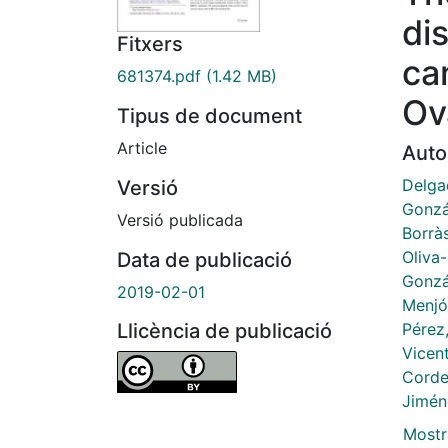
di
Fitxers
ca
681374.pdf
(1.42 MB)
Ov
Tipus de document
Article
Auto
Delga
Versió
Gonzá
Versió publicada
Borrà
Oliva
Data de publicació
Gonzá
2019-02-01
Menjó
Pérez
Llicència de publicació
Vicen
Corde
Jimén
Mostr