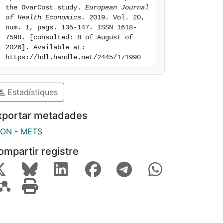
the OvarCost study. 
European Journal 
of Health Economics
. 2019. Vol. 20, 
num. 1, pags. 135-147. ISSN 1618-
7598. [consulted: 8 of August of 
2026]. Available at: 
https://hdl.handle.net/2445/171990
Estadístiques
xportar metadades
SON
-
METS
ompartir registre