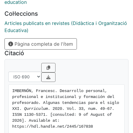
actuales que permiten un mejor desarrollo personal,
education
profesional e institucional. La mejora del desarrollo del
Col·leccions
profesorado es un conjunto de factores que
posibilitan, o que impedirán o favorecerán, que el
Articles publicats en revistes (Didàctica i Organització
profesorado progrese en el ejercicio de su trabajo, en
Educativa)
su bienestar docente y mejore el aprendizaje del
Pàgina completa de l'ítem
alumnado.
Citació
IMBERNÓN, Francesc. Desarrollo personal, 
profesional e institucional y formación del 
profesorado. Algunas tendencias para el siglo 
XXI. 
Qurriculum
. 2020. Vol. 33, num. 49-67. 
ISSN 1130-5371. [consulted: 9 of August of 
2026]. Available at: 
https://hdl.handle.net/2445/167838