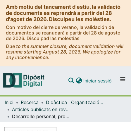
Amb motiu del tancament d'estiu, la validació
de documents es reprendrà a partir del 28
d'agost de 2026. Disculpeu les molèsties.
Con motivo del cierre de verano, la validación de
documentos se reanudará a partir del 28 de agosto
de 2026. Disculpad las molestias
Due to the summer closure, document validation will
resume starting August 28, 2026. We apologize for
any inconvenience.
(current)
Iniciar sessió
Comunitats i col·leccions
Inici
Recerca
Didàctica i Organització Educativa
Navega per tot el DD
Articles publicats en revistes (Didàctica i Organització Educativa)
Com publicar
Desarrollo personal, profesional e institucional y formación del profesorado. Algunas tendencias para el siglo XXI
Contacte