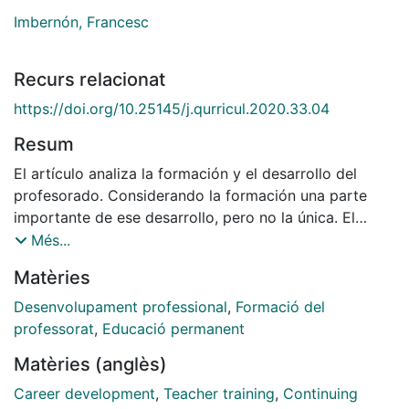
Imbernón, Francesc
Recurs relacionat
https://doi.org/10.25145/j.qurricul.2020.33.04
Resum
El artículo analiza la formación y el desarrollo del
profesorado. Considerando la formación una parte
importante de ese desarrollo, pero no la única. El
desarrollo docente se ocasiona por diversos
Més...
componentes que van impactando en el profesorado a
Matèries
lo largo de su vida. Pero no únicamente un desarrollo
profesional sino la importancia de desarrollar el
Desenvolupament professional
,
Formació del
componente personal e institucional. Ese desarrollo se
professorat
,
Educació permanent
realiza en tres etapas, la formación inicial, la inducción
Matèries (anglès)
a la práctica y la formación y el desarrollo a lo largo
de la vida. Y el artículo propone diversas alternativas
Career development
,
Teacher training
,
Continuing